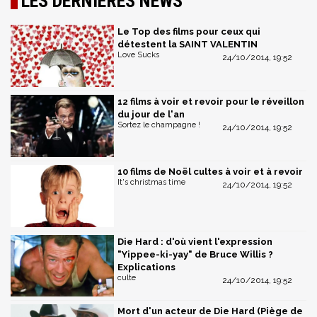
LES DERNIÈRES NEWS
Le Top des films pour ceux qui
détestent la SAINT VALENTIN
Love Sucks
24/10/2014, 19:52
12 films à voir et revoir pour le réveillon
du jour de l'an
Sortez le champagne !
24/10/2014, 19:52
10 films de Noël cultes à voir et à revoir
It's christmas time
24/10/2014, 19:52
Die Hard : d'où vient l'expression
"Yippee-ki-yay" de Bruce Willis ?
Explications
culte
24/10/2014, 19:52
Mort d'un acteur de Die Hard (Piège de