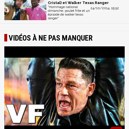
Cristal) et Walker Texas Ranger
"Hommage national
24/10/2014, 19:52
dimanche, poulet frite et un
épisode de walker texas
ranger"
VIDÉOS À NE PAS MANQUER