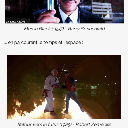
Men in Black (1997) - Barry Sonnenfeld
... en parcourant le temps et l'espace :
Retour vers le futur (1985) - Robert Zemeckis