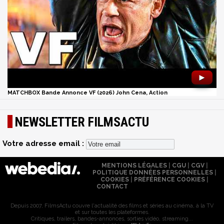
►
MATCHBOX Bande Annonce VF (2026) John Cena, Action
NEWSLETTER FILMSACTU
Votre adresse email :
MENTIONS LÉGALES
|
CGU
|
CGV
|
POLITIQUE DONNÉES PERSONNELLES
|
COOKIES
|
PRÉFÉRENCE COOKIES
|
CONTACT
Depuis 2007, FilmsActu couvre l'actualité des films et séries au cinéma, à la TV
et sur toutes les plateformes.
Critiques, trailers, bandes-annonces, sorties vidéo, streaming...