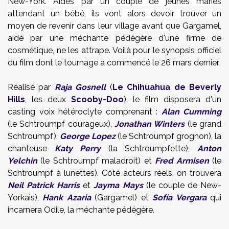
New-York.
Aidés par un couple de jeunes mariés
attendant un bébé, ils vont alors devoir trouver un
moyen de revenir dans leur village avant qu
e Gargamel,
aidé par une méchante pédégère d'une firme de
cosmétique, ne les attrape. Voilà pour le synopsis officiel
du film dont le tournage a commencé le 26 mars dernier.
Réalisé par
Raja Gosnell
(
Le Chihuahua de Beverly
Hills
, les deux
Scooby-Doo
), le film disposera d'un
casting voix hétéroclyte comprenant :
Alan Cumming
(le Schtroumpf courageux),
Jonathan Winters
(le grand
Schtroumpf),
George Lopez
(le Schtroumpf grognon), la
chanteuse
Katy Perry
(la Schtroumpfette),
Anton
Yelchin
(le Schtroumpf maladroit) et
Fred Armisen
(le
Schtroumpf à lunettes). Côté acteurs réels, on trouvera
Neil Patrick Harris
et
Jayma Mays
(le couple de New-
Yorkais),
Hank Azaria
(Gargamel) et
Sofía Vergara
qui
incarnera Odile, la méchante pédégère.