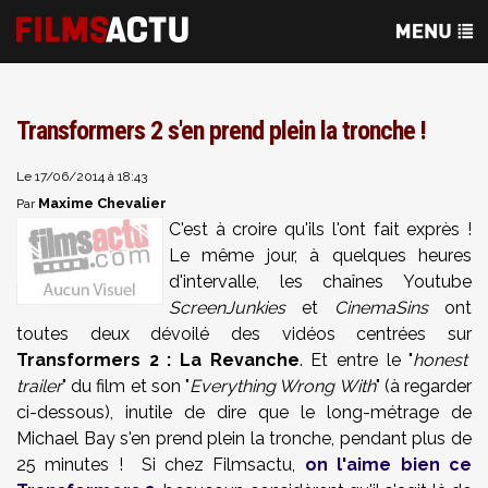
Transformers 2 s'en prend plein la tronche !
Le 17/06/2014 à 18:43
Maxime Chevalier
Par
C'est à croire qu'ils l'ont fait exprès !
Le même jour, à quelques heures
d'intervalle, les chaînes Youtube
ScreenJunkies
et
CinemaSins
ont
toutes deux dévoilé des vidéos centrées sur
Transformers 2 : La Revanche
.
Et entre le "
honest
trailer
" du film et son "
Everything Wrong With
" (à regarder
ci-dessous), inutile de dire que le long-métrage de
Michael Bay s'en prend plein la tronche, pendant plus de
25 minutes ! Si chez Filmsactu,
on l'aime bien ce