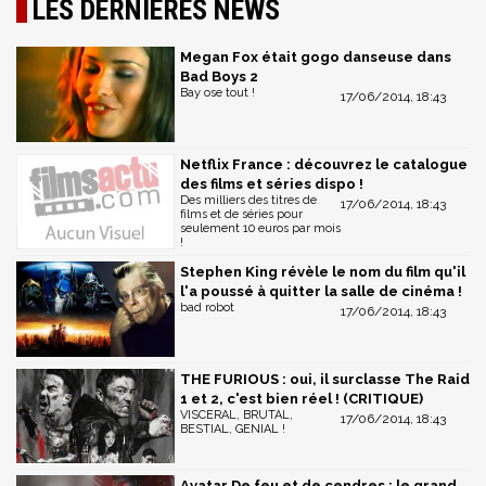
LES DERNIÈRES NEWS
Megan Fox était gogo danseuse dans
Bad Boys 2
Bay ose tout !
17/06/2014, 18:43
Netflix France : découvrez le catalogue
des films et séries dispo !
Des milliers des titres de
17/06/2014, 18:43
films et de séries pour
seulement 10 euros par mois
!
Stephen King révèle le nom du film qu'il
l'a poussé à quitter la salle de cinéma !
bad robot
17/06/2014, 18:43
THE FURIOUS : oui, il surclasse The Raid
1 et 2, c'est bien réel ! (CRITIQUE)
VISCERAL, BRUTAL,
17/06/2014, 18:43
BESTIAL, GENIAL !
Avatar De feu et de cendres : le grand