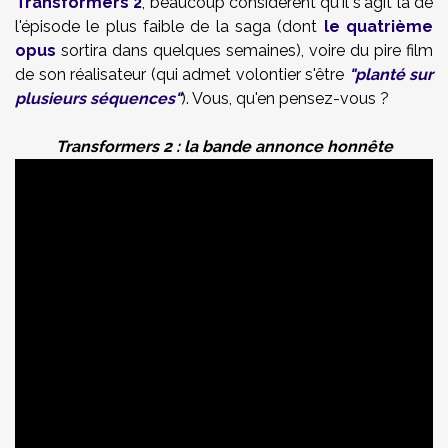
Transformers 2
, beaucoup considèrent qu'il s'agit là de
l'épisode le plus faible de la saga (dont
le quatrième
opus
sortira dans quelques semaines), voire du pire film
de son réalisateur (qui admet volontier s'être
"planté sur
plusieurs séquences"
). Vous, qu'en pensez-vous ?
Transformers 2 : la bande annonce honnête