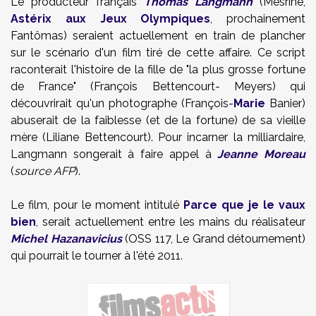
Le producteur français
Thomas Langmann
(Mesrine,
Astérix aux Jeux Olympiques
, prochainement
Fantômas) seraient actuellement en train de plancher
sur le scénario d'un film tiré de cette affaire. Ce script
raconterait l'histoire de la fille de "la plus grosse fortune
de France" (François Bettencourt- Meyers) qui
découvrirait qu'un photographe (François-
Marie
Banier)
abuserait de la faiblesse (et de la fortune) de sa vieille
mère (Liliane Bettencourt). Pour incarner la milliardaire,
Langmann songerait à faire appel à
Jeanne Moreau
(
source AFP
).
Le film, pour le moment intitulé
Parce que je le vaux
bien
, serait actuellement entre les mains du réalisateur
Michel Hazanavicius
(OSS 117, Le Grand détournement)
qui pourrait le tourner à l'été 2011.