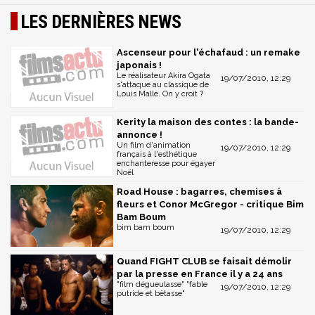
LES DERNIÈRES NEWS
Ascenseur pour l'échafaud : un remake
japonais !
Le réalisateur Akira Ogata
19/07/2010, 12:29
s'attaque au classique de
Louis Malle. On y croit ?
Kerity la maison des contes : la bande-
annonce !
Un film d'animation
19/07/2010, 12:29
français à l'esthétique
enchanteresse pour égayer
Noël
Road House : bagarres, chemises à
fleurs et Conor McGregor - critique Bim
Bam Boum
bim bam boum
19/07/2010, 12:29
Quand FIGHT CLUB se faisait démolir
par la presse en France il y a 24 ans
"film dégueulasse" "fable
19/07/2010, 12:29
putride et bêtasse"