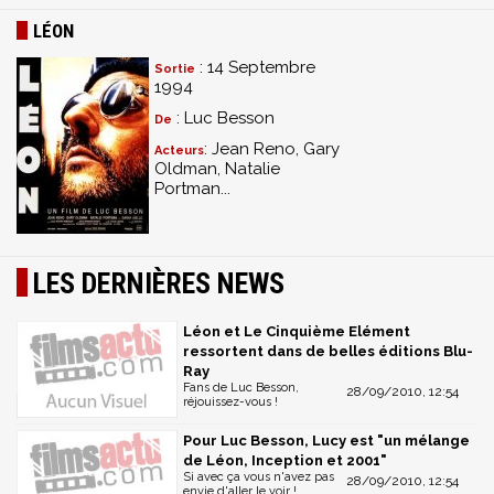
LÉON
: 14 Septembre
Sortie
1994
: Luc Besson
De
: Jean Reno, Gary
Acteurs
Oldman, Natalie
Portman...
LES DERNIÈRES NEWS
Léon et Le Cinquième Elément
ressortent dans de belles éditions Blu-
Ray
Fans de Luc Besson,
28/09/2010, 12:54
réjouissez-vous !
Pour Luc Besson, Lucy est "un mélange
de Léon, Inception et 2001"
Si avec ça vous n'avez pas
28/09/2010, 12:54
envie d'aller le voir !