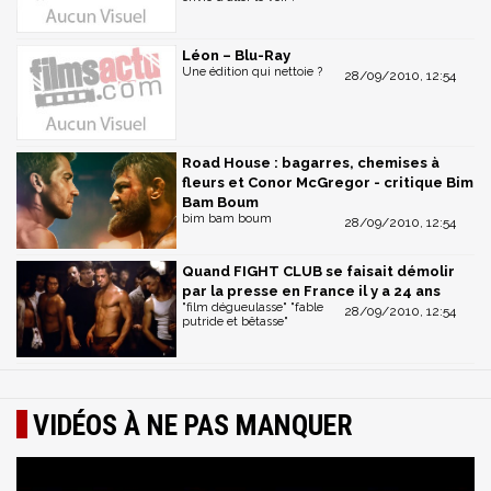
Léon – Blu-Ray
Une édition qui nettoie ?
28/09/2010, 12:54
Road House : bagarres, chemises à
fleurs et Conor McGregor - critique Bim
Bam Boum
bim bam boum
28/09/2010, 12:54
Quand FIGHT CLUB se faisait démolir
par la presse en France il y a 24 ans
"film dégueulasse" "fable
28/09/2010, 12:54
putride et bêtasse"
VIDÉOS À NE PAS MANQUER