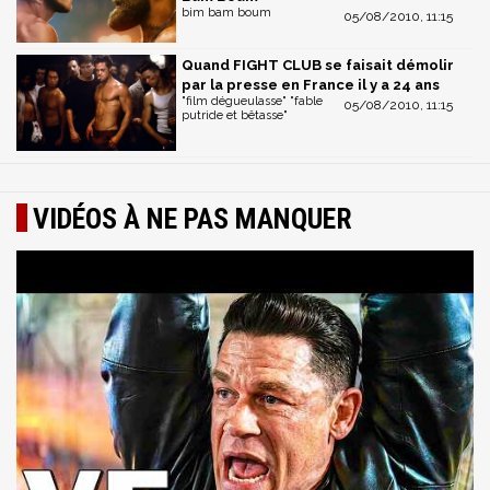
bim bam boum
05/08/2010, 11:15
Quand FIGHT CLUB se faisait démolir
par la presse en France il y a 24 ans
"film dégueulasse" "fable
05/08/2010, 11:15
putride et bêtasse"
VIDÉOS À NE PAS MANQUER