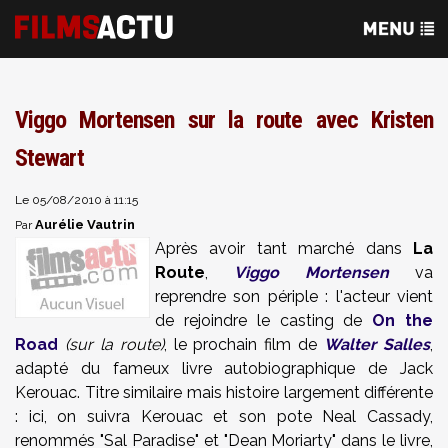
Viggo Mortensen sur la route avec Kristen
Stewart
Le 05/08/2010 à 11:15
Aurélie Vautrin
Par
Après avoir tant marché dans
La
Route
,
Viggo Mortensen
va
reprendre son périple : l'acteur vient
de rejoindre le casting de
On the
Road
(sur la route)
, le prochain film de
Walter Salles
,
adapté du fameux livre autobiographique de Jack
Kerouac. Titre similaire mais histoire largement différente
: ici, on suivra Kerouac et son pote Neal Cassady,
renommés "Sal Paradise" et "Dean Moriarty" dans le livre,