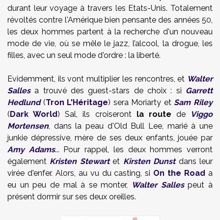
durant leur voyage à travers les Etats-Unis. Totalement
révoltés contre l'Amérique bien pensante des années 50,
les deux hommes partent à la recherche d'un nouveau
mode de vie, où se mêle le jazz, l’alcool, la drogue, les
filles, avec un seul mode d'ordre : la liberté.
Evidemment, ils vont multiplier les rencontres, et
Walter
Salles
a trouvé des guest-stars de choix : si
Garrett
Hedlund
(
Tron L'Héritage
) sera Moriarty et
Sam Riley
(
Dark World
) Sal, ils croiseront
la route
de
Viggo
Mortensen
, dans la peau d'Old Bull Lee, marié à une
junkie dépressive, mère de ses deux enfants, jouée par
Amy Adams
... Pour rappel, les deux hommes verront
également
Kristen Stewart
et
Kirsten Dunst
dans leur
virée d'enfer. Alors, au vu du casting, si
On the Road
a
eu un peu de mal à se monter,
Walter Salles
peut à
présent dormir sur ses deux oreilles.