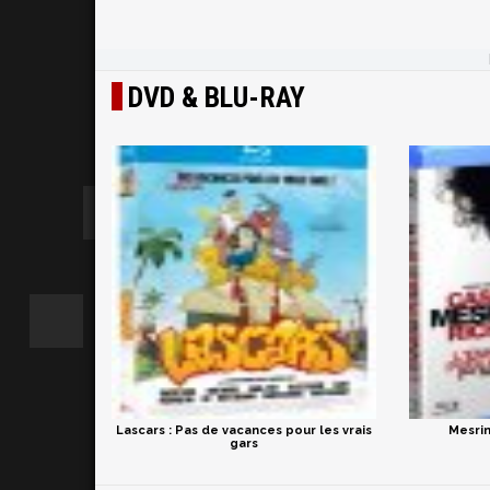
DVD & BLU-RAY
Lascars : Pas de vacances pour les vrais
Mesrin
gars