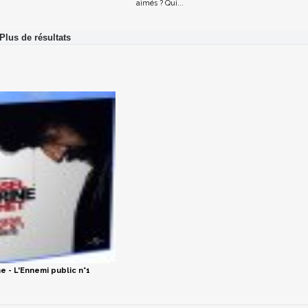
aimés ? Qui...
e - L'Ennemi public n°1