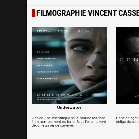
FILMOGRAPHIE VINCENT CASS
Underwater
Une équipe scientifique sous-marine fait face
L'ancien agent
à un tremblement de terre. Sous l'eau, ils vont
obligé de sort
devoir essayer de survivre.