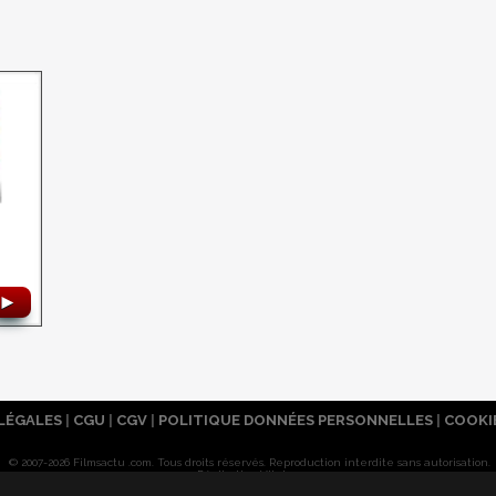
►
LÉGALES
|
CGU
|
CGV
|
POLITIQUE DONNÉES PERSONNELLES
|
COOKI
© 2007-2026 Filmsactu .com. Tous droits réservés. Reproduction interdite sans autorisation.
Réalisation Vitalyn
Filmsactu
.com est édité par Mixicom, société du groupe
Webedia
.