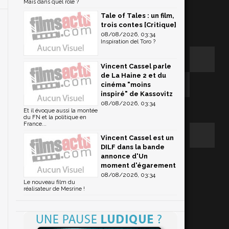
Mais dans quel rôle ?
Tale of Tales : un film,
trois contes [Critique]
08/08/2026, 03:34
Inspiration del Toro ?
Vincent Cassel parle
de La Haine 2 et du
cinéma "moins
inspiré" de Kassovitz
08/08/2026, 03:34
Et il évoque aussi la montée
du FN et la politique en
France...
Vincent Cassel est un
DILF dans la bande
annonce d'Un
moment d'égarement
08/08/2026, 03:34
Le nouveau film du
réalisateur de Mesrine !