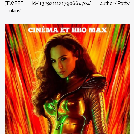
[TWEET id="1329211121790664704" author="Patty
Jenkins"]