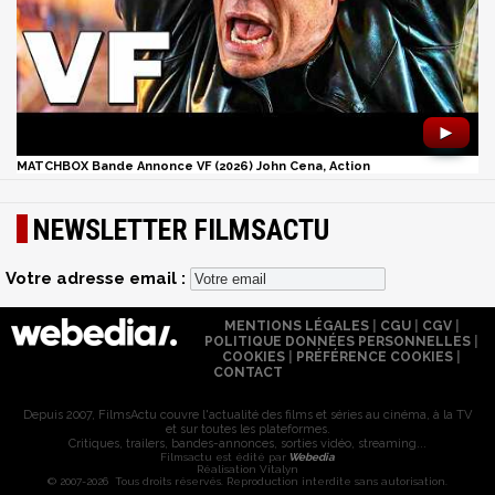
►
MATCHBOX Bande Annonce VF (2026) John Cena, Action
NEWSLETTER FILMSACTU
Votre adresse email :
MENTIONS LÉGALES
|
CGU
|
CGV
|
POLITIQUE DONNÉES PERSONNELLES
|
COOKIES
|
PRÉFÉRENCE COOKIES
|
CONTACT
Depuis 2007, FilmsActu couvre l'actualité des films et séries au cinéma, à la TV
et sur toutes les plateformes.
Critiques, trailers, bandes-annonces, sorties vidéo, streaming...
Filmsactu est édité par
Webedia
Réalisation Vitalyn
© 2007-2026 Tous droits réservés. Reproduction interdite sans autorisation.