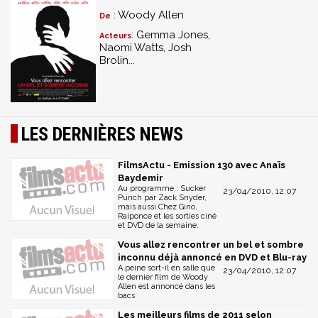
: Woody Allen
De
: Gemma Jones,
Acteurs
Naomi Watts, Josh
Brolin...
LES DERNIÈRES NEWS
FilmsActu - Emission 130 avec Anaïs
Baydemir
Au programme : Sucker
23/04/2010, 12:07
Punch par Zack Snyder,
mais aussi Chez Gino,
Raiponce et les sorties ciné
et DVD de la semaine.
Vous allez rencontrer un bel et sombre
inconnu déjà annoncé en DVD et Blu-ray
A peine sort-il en salle que
23/04/2010, 12:07
le dernier film de Woody
Allen est annoncé dans les
bacs
Les meilleurs films de 2011 selon