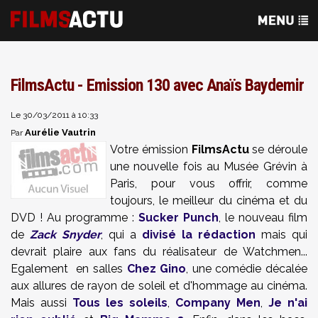
FilmsActu - Emission 130 avec Anaïs Baydemir
Le 30/03/2011 à 10:33
Aurélie Vautrin
Par
Votre émission
FilmsActu
se déroule
une nouvelle fois au Musée Grévin à
Paris, pour vous offrir, comme
toujours, le meilleur du cinéma et du
DVD ! Au programme :
Sucker Punch
, le nouveau film
de
Zack Snyder
, qui a
divisé la rédaction
mais qui
devrait plaire aux fans du réalisateur de Watchmen...
Egalement en salles
Chez Gino
, une comédie décalée
aux allures de rayon de soleil et d'hommage au cinéma.
Mais aussi
Tous les soleils
,
Company Men
,
Je n'ai