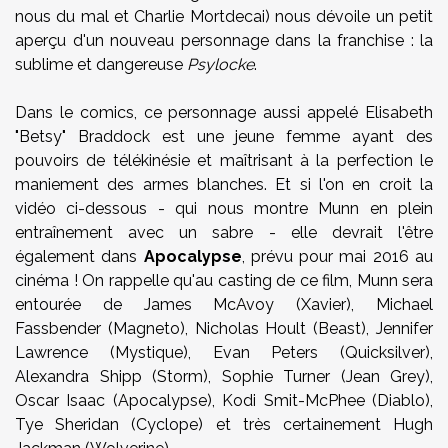
nous du mal et Charlie Mortdecai) nous dévoile un petit
aperçu d'un nouveau personnage dans la franchise : la
sublime et dangereuse
Psylocke
.
Dans le comics, ce personnage aussi appelé Elisabeth
"Betsy" Braddock est une jeune femme ayant des
pouvoirs de télékinésie et maîtrisant à la perfection le
maniement des armes blanches. Et si l'on en croit la
vidéo ci-dessous - qui nous montre Munn en plein
entraînement avec un sabre - elle devrait l'être
également dans
Apocalypse
, prévu pour mai 2016 au
cinéma ! On rappelle qu'au casting de ce film, Munn sera
entourée de James McAvoy (Xavier), Michael
Fassbender (Magneto), Nicholas Hoult (Beast), Jennifer
Lawrence (Mystique), Evan Peters (Quicksilver),
Alexandra Shipp (Storm), Sophie Turner (Jean Grey),
Oscar Isaac (Apocalypse), Kodi Smit-McPhee (Diablo),
Tye Sheridan (Cyclope) et très certainement Hugh