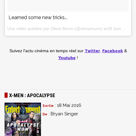
Learned some new tricks...
Une vidéo publiée par Olivia Munn (@oliviamunn) le28 Juin 2015 à 14h35 PDT
Twitter
,
Facebook
Suivez l'actu cinéma en temps réel
sur
&
Youtube
!
X-MEN : APOCALYPSE
: 18 Mai 2016
Sortie
: Bryan Singer
De