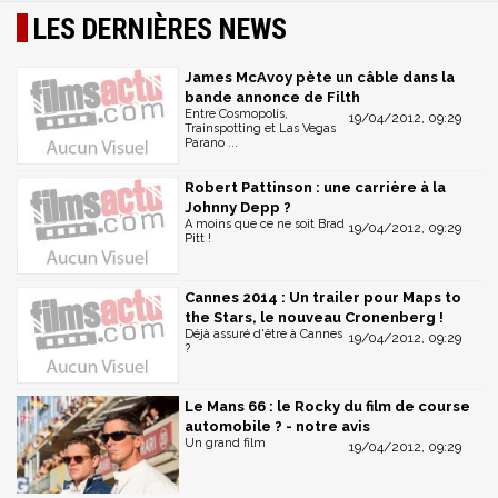
LES DERNIÈRES NEWS
James McAvoy pète un câble dans la
bande annonce de Filth
Entre Cosmopolis,
19/04/2012, 09:29
Trainspotting et Las Vegas
Parano ...
Robert Pattinson : une carrière à la
Johnny Depp ?
A moins que ce ne soit Brad
19/04/2012, 09:29
Pitt !
Cannes 2014 : Un trailer pour Maps to
the Stars, le nouveau Cronenberg !
Déjà assuré d'être à Cannes
19/04/2012, 09:29
?
Le Mans 66 : le Rocky du film de course
automobile ? - notre avis
Un grand film
19/04/2012, 09:29