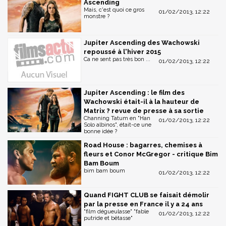
Ascending
Mais, c'est quoi ce gros
01/02/2013, 12:22
monstre ?
Jupiter Ascending des Wachowski
repoussé à l'hiver 2015
Ca ne sent pas très bon ...
01/02/2013, 12:22
Jupiter Ascending : le film des
Wachowski était-il à la hauteur de
Matrix ? revue de presse à sa sortie
Channing Tatum en "Han
01/02/2013, 12:22
Solo albinos", était-ce une
bonne idée ?
Road House : bagarres, chemises à
fleurs et Conor McGregor - critique Bim
Bam Boum
bim bam boum
01/02/2013, 12:22
Quand FIGHT CLUB se faisait démolir
par la presse en France il y a 24 ans
"film dégueulasse" "fable
01/02/2013, 12:22
putride et bêtasse"