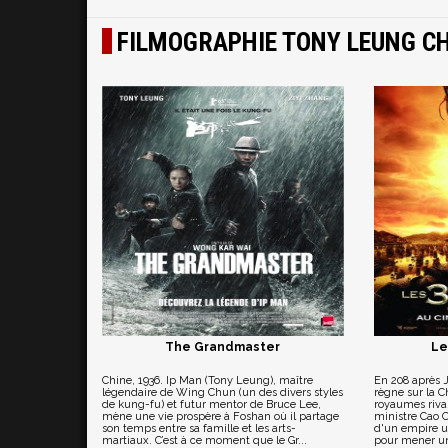
FILMOGRAPHIE TONY LEUNG CH
The Grandmaster
Le
Chine, 1936. Ip Man (Tony Leung), maître
En 208 après J
légendaire de Wing Chun (un des divers styles
règne sur la C
de kung-fu) et futur mentor de Bruce Lee,
royaumes riva
mène une vie prospère à Foshan où il partage
ministre Cao Ca
son temps entre sa famille et les arts-
d'un empire un
martiaux. C’est à ce moment que le Gr...
pour mener un