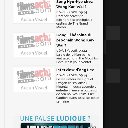
Song Hye-Kyo chez
Wong Kar-Wai ?
06/08/2026, 09:44
L'actrice coréenne
rejoindrait le prestigieux
casting de The Grand
Master
Gong Li héroïne du
prochain Wong Kar-
Wai ?
06/08/2026, 09:44
La vie de Ip Man par le
réalisateur d'In the Mood for
Love, c'est pour bientôt
Interview d'Ang Lee
06/08/2026, 09:44
Le réalisateur de Tigre et
Dragon et Brokeback
Mountain nous a accordé un
entretien fleuve, à l'occasion
de son nouveau film, Lust,
Caution, dans les salles cette
semaine !