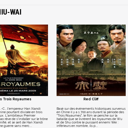
IU-WAI
s Trois Royaumes
Red Cliff
.-C., l'empereur Han Xiandi
Basé sur des événements historiques survenus
hine pourtant divisée en trois
en Chine il y a 1 700 ans durant la période des
ux. L'ambitieux Premier
"Trois Royaumes", le film se penche sur la
o rêve de s'installer sur le trône
bataille que se livrèrent les royaumes de Wu
ifié, et se sert de Han Xiandi
et de Shu contre le puissant ennemi Wei :
e guerre sans merc...
inférieurs en nombre, ils p...