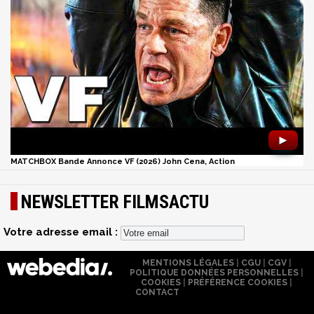
►
MATCHBOX Bande Annonce VF (2026) John Cena, Action
NEWSLETTER FILMSACTU
Votre adresse email :
MENTIONS LÉGALES
|
CGU
|
CGV
|
POLITIQUE DONNÉES PERSONNELLES
|
COOKIES
|
PRÉFÉRENCE COOKIES
|
CONTACT