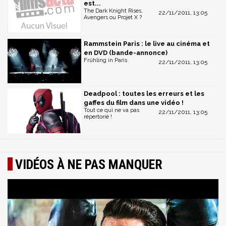
est...
The Dark Knight Rises,
22/11/2011, 13:05
Avengers ou Projet X ?
Rammstein Paris : le live au cinéma et
en DVD (bande-annonce)
Frühling in Paris
22/11/2011, 13:05
Deadpool : toutes les erreurs et les
gaffes du film dans une vidéo !
Tout ce qui ne va pas
22/11/2011, 13:05
répertorié !
VIDÉOS À NE PAS MANQUER