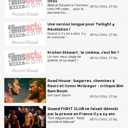
infos
Bella et Edward à l'honneur
16/11/2011, 17:05
chez M6 vidéo ... pour la
dernière fois ...
Une version longue pour Twilight 4
Révélation !
Quand il n'y en a plus, il y
16/11/2011, 17:05
en a encore !
Kristen Stewart : le cinéma, c’est fini ?
Un bon vieux stage de
16/11/2011, 17:05
poterie, et ça repart !
Road House : bagarres, chemises à
fleurs et Conor McGregor - critique Bim
Bam Boum
bim bam boum
16/11/2011, 17:05
Quand FIGHT CLUB se faisait démolir
par la presse en France il y a 24 ans
"film dégueulasse" "fable
16/11/2011, 17:05
putride et bêtasse"