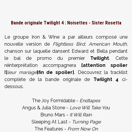
Bande originale Twilight 4
: Noisettes - Sister Rosetta
Le groupe Iron & Wine a par ailleurs composé une
nouvelle version de
Flightless Bird, American Mouth
,
chanson sur laquelle dansent Edward et Bella pendant
le bal de promo du premier
Twilight
. Cette
réinterprétation accompagnera
[attention spoiler
!]
leur mariage
[fin de spoiler]
. Découvrez la tracklist
complète de la bande originale de
Twilight 4
ci-
dessous.
The Joy Formidable -
Endtapes
Angus & Julia Stone -
Love Will Take Yo
u
Bruno Mars -
It Will Rain
Sleeping At Last -
Turning Page
The Features -
From Now On