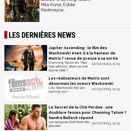
Mila Kunis, Eddie
Redmayne...
LES DERNIÈRES NEWS
Jupiter Ascending : le film des
Wachowski était-il à la hauteur de
Matrix ? revue de presse à sa sortie
Channing Tatum en "Han
10/12/2013, 11:13
Solo albinos", était-ce une
bonne idée ?
Les réalisateurs de Matrix sont
désormais les soeurs Wachowski
Lilly Wachowski fait son
10/12/2013, 11:13
coming-out !
Le Secret de la Cité Perdue : une
doublure fesses pour Channing Tatum ?
Sandra Bullock répond
Les sangsues font faire des
10/12/2013, 11:13
jalouses