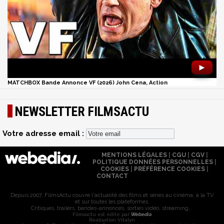
►
MATCHBOX Bande Annonce VF (2026) John Cena, Action
NEWSLETTER FILMSACTU
Votre adresse email :
MENTIONS LÉGALES
|
CGU
|
CGV
|
POLITIQUE DONNÉES PERSONNELLES
|
COOKIES
|
PRÉFÉRENCE COOKIES
|
CONTACT
Depuis 2007, FilmsActu couvre l'actualité des films et séries au cinéma, à la TV
et sur toutes les plateformes.
Critiques, trailers, bandes-annonces, sorties vidéo, streaming...
Filmsactu est édité par
Webedia
Réalisation Vitalyn