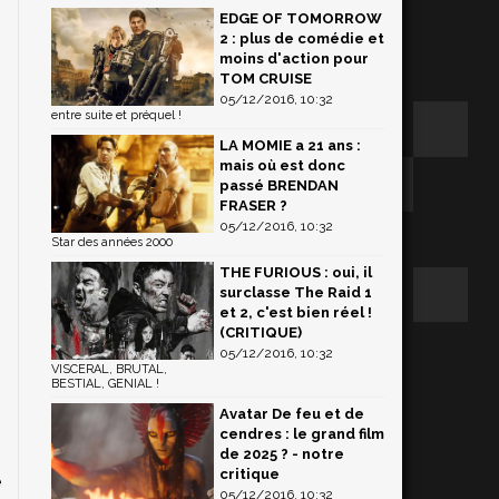
EDGE OF TOMORROW
2 : plus de comédie et
moins d'action pour
TOM CRUISE
05/12/2016, 10:32
entre suite et préquel !
LA MOMIE a 21 ans :
mais où est donc
passé BRENDAN
FRASER ?
05/12/2016, 10:32
Star des années 2000
THE FURIOUS : oui, il
surclasse The Raid 1
et 2, c'est bien réel !
(CRITIQUE)
05/12/2016, 10:32
VISCERAL, BRUTAL,
BESTIAL, GENIAL !
Avatar De feu et de
cendres : le grand film
de 2025 ? - notre
critique
e
05/12/2016, 10:32