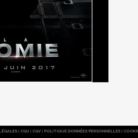
LÉGALES
|
CGU
|
CGV
|
POLITIQUE DONNÉES PERSONNELLES
|
COOKI