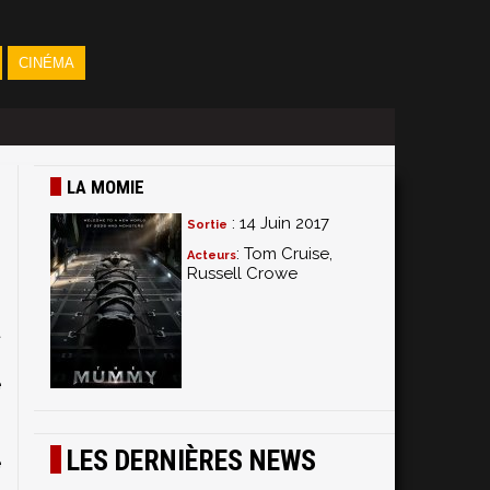
CINÉMA
LA MOMIE
: 14 Juin 2017
Sortie
: Tom Cruise,
Acteurs
Russell Crowe
t
,
e
LES DERNIÈRES NEWS
e
s