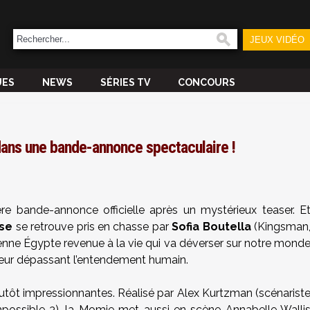
JEUX VIDÉO
UES
NEWS
SÉRIES TV
CONCOURS
ans une bande-annonce spectaculaire !
e bande-annonce officielle après un mystérieux teaser. E
se
se retrouve pris en chasse par
Sofia Boutella
(Kingsman
ienne Égypte revenue à la vie qui va déverser sur notre mond
reur dépassant l’entendement humain.
utôt impressionnantes. Réalisé par Alex Kurtzman (scénarist
Impossible 3), la Momie met aussi en scène Annabelle Walli