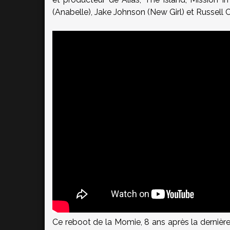
(Anabelle), Jake Johnson (New Girl) et Russell C
Ce reboot de la Momie, 8 ans après la dernière t