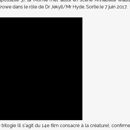
rowe dans le rôle de Dr Jekyll/Mr Hyde. Sortie le 7 juin 2017.
rilogie (il s'agit du 14e film consacré à la créature), confirm