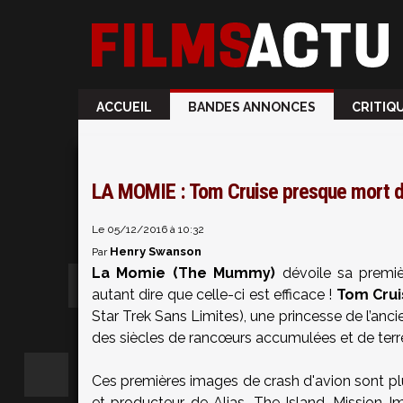
ACCUEIL
BANDES ANNONCES
CRITIQ
LA MOMIE : Tom Cruise presque mort d
Le 05/12/2016 à 10:32
Henry Swanson
Par
La Momie (The Mummy)
dévoile sa premièr
autant dire que celle-ci est efficace !
Tom Crui
Star Trek Sans Limites), une princesse de l’anc
des siècles de rancœurs accumulées et de ter
Ces premières images de crash d'avion sont pl
et producteur de Alias, The Island, Mission 