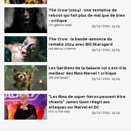
The Crow (2024) : Une tentative de
reboot qui fait plus de mal que de bien
- critique
Un gâchis total
19/12/2011, 15:24
The Crow : la bande-annonce du
remake 2024 avec Bill Skarsgard
cet été au cinéma
19/12/2011, 15:24
Les Gardiens de la Galaxie vol 2 est-il le
meilleur des films Marvel ? critique
We are Groot !
19/12/2011, 15:24
"Les films de super-héros peuvent être
chiants" James Gunn réagit aux
attaques sur Marvel et DC
this is the way
19/12/2011, 15:24