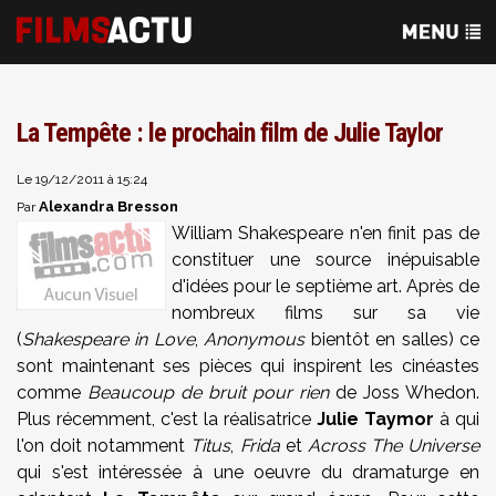
La Tempête : le prochain film de Julie Taylor
Le 19/12/2011 à 15:24
Alexandra Bresson
Par
William Shakespeare n'en finit pas de
constituer une source inépuisable
d'idées pour le septième art. Après de
nombreux films sur sa vie
(
Shakespeare in Love
,
Anonymous
bientôt en salles) ce
sont maintenant ses pièces qui inspirent les cinéastes
comme
Beaucoup de bruit pour rien
de Joss Whedon.
Plus récemment, c'est la réalisatrice
Julie Taymor
à qui
l'on doit notamment
Titus
,
Frida
et
Across The Universe
qui s'est intéressée à une oeuvre du dramaturge en