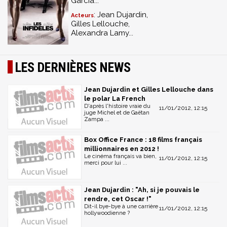
Garcia...
: Jean Dujardin,
Acteurs
Gilles Lellouche,
Alexandra Lamy...
LES DERNIÈRES NEWS
Jean Dujardin et Gilles Lellouche dans
le polar La French
D'après l'histoire vraie du
11/01/2012, 12:15
juge Michel et de Gaëtan
Zampa ...
Box Office France : 18 films français
millionnaires en 2012 !
Le cinéma français va bien,
11/01/2012, 12:15
merci pour lui ...
Jean Dujardin : "Ah, si je pouvais le
rendre, cet Oscar !"
Dit-il bye-bye à une carrière
11/01/2012, 12:15
hollywoodienne ?