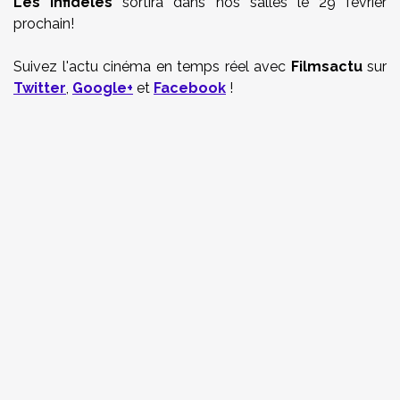
Les Infidèles
sortira dans nos salles le 29 février
prochain!
Suivez l'actu cinéma en temps réel avec
Filmsactu
sur
Twitter
,
Google+
et
Facebook
!