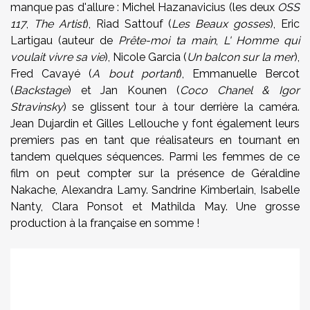
manque pas d'allure : Michel Hazanavicius (les deux
OSS
117
,
The Artist
), Riad Sattouf (
Les Beaux gosses
), Eric
Lartigau (auteur de
Prête-moi ta main
,
L' Homme qui
voulait vivre sa vie
), Nicole Garcia (
Un balcon sur la mer
),
Fred Cavayé (
A bout portant
), Emmanuelle Bercot
(
Backstage
) et Jan Kounen (
Coco Chanel & Igor
Stravinsky
) se glissent tour à tour derrière la caméra.
Jean Dujardin et Gilles Lellouche y font également leurs
premiers pas en tant que réalisateurs en tournant en
tandem quelques séquences. Parmi les femmes de ce
film on peut compter sur la présence de Géraldine
Nakache, Alexandra Lamy. Sandrine Kimberlain, Isabelle
Nanty, Clara Ponsot et Mathilda May. Une grosse
production à la française en somme !