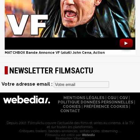
►
MATCHBOX Bande Annonce VF (2026) John Cena, Action
NEWSLETTER FILMSACTU
Votre adresse email :
MENTIONS LÉGALES
|
CGU
|
CGV
|
POLITIQUE DONNÉES PERSONNELLES
|
COOKIES
|
PRÉFÉRENCE COOKIES
|
CONTACT
Depuis 2007, FilmsActu couvre l'actualité des films et séries au cinéma, à la TV
et sur toutes les plateformes.
Critiques, trailers, bandes-annonces, sorties vidéo, streaming...
Filmsactu est édité par
Webedia
Réalisation Vitalyn