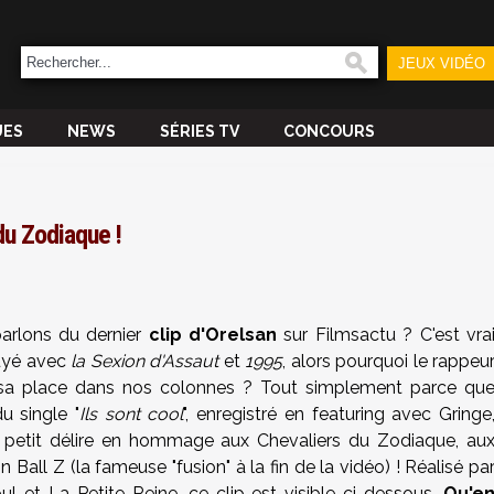
JEUX VIDÉO
UES
NEWS
SÉRIES TV
CONCOURS
u Zodiaque !
arlons du dernier
clip d'Orelsan
sur Filmsactu ? C'est vra
uyé avec
la Sexion d'Assaut
et
1995
, alors pourquoi le rappeu
il sa place dans nos colonnes ? Tout simplement parce qu
du single "
Ils sont cool
", enregistré en featuring avec Gringe
n petit délire en hommage aux Chevaliers du Zodiaque, au
ll Z (la fameuse "fusion" à la fin de la vidéo) ! Réalisé pa
 et La Petite Reine, ce clip est visible ci-dessous.
Qu'e