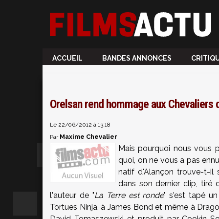
ACCUEIL
BANDES ANNONCES
CRITIQ
Orelsan rend hommage aux Chevaliers d
Le 22/06/2012 à 13:18
Maxime Chevalier
Par
Mais pourquoi nous vous p
quoi, on ne vous a pas enn
natif d'Alançon trouve-t-
dans son dernier clip, tiré 
l'auteur de "
La Terre est ronde
" s'est tapé u
Tortues Ninja, à James Bond et même à Dragon Ba
David Tomaszewski et produit par Cookin Soul