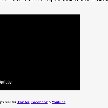
Twitter
,
Facebook
mps réel
sur
&
Youtube
!