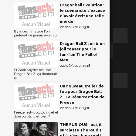
Dragonball Evolution :
le scénariste s'excuse
d'avoir écrit une telle
merde
22/06/2012, 13:18
Il y a des films que l'on
préférait ne jamais avoir vu
Dragon Ball Z : un bien
joli teaser pour le
fan-film The Fall of
Men
22/06/2012, 13:18
Si Zack Snyder réalisait
Dragon Ball Z, ça donnerait
ça ...
Un nouveau trailer de
fou pour Dragon Ball
Z : La Résurrection de
Freezer
22/06/2012, 13:18
Freezer est-il plutôt violet et
doré ou blanc et bleu ?
THE FURIOUS : oui, il
surclasse The Raid 1
et 2, c'est bien réel !