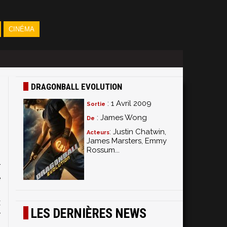
CINÉMA
DRAGONBALL EVOLUTION
: 1 Avril 2009
Sortie
: James Wong
De
: Justin Chatwin,
Acteurs
James Marsters, Emmy
Rossum...
i
r
e
,
x
LES DERNIÈRES NEWS
r
n