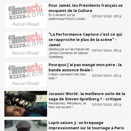
Pour Jamel, les Présidents français se
moquent de la Culture
Et il revient sur la
07/02/2012, 16:13
polémique Much Loved...
"La Performance Capture c'est ce qui
se rapproche le plus de la scène" -
Jamel
Debbouze sur les traces de
07/02/2012, 16:13
James Cameron et Steven
Spielberg
Pourquoi j'ai pas mangé mon père : la
bande annonce finale !
C'était vraiment très très
07/02/2012, 16:13
bien !
Jurassic World : la meilleure suite de la
saga de Steven Spielberg ? - critique
Mesdames, Messieurs, le
07/02/2012, 16:13
Parc est ouvert !
Lupin saison 3 : un braquage
impressionnant sur le tournage à Paris