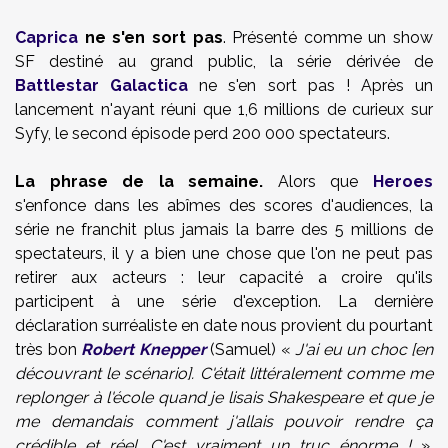
Caprica
ne s'en sort pas
. Présenté comme un show
SF destiné au grand public, la série dérivée de
Battlestar Galactica
ne s'en sort pas ! Après un
lancement n'ayant réuni que 1,6 millions de curieux sur
Syfy, le second épisode perd 200 000 spectateurs.
La phrase de la semaine.
Alors que
Heroes
s'enfonce dans les abîmes des scores d'audiences, la
série ne franchit plus jamais la barre des 5 millions de
spectateurs, il y a bien une chose que l'on ne peut pas
retirer aux acteurs : leur capacité a croire qu'ils
participent à une série d'exception. La dernière
déclaration surréaliste en date nous provient du pourtant
très bon
Robert Knepper
(Samuel) «
J'ai eu un choc [en
découvrant le scénario]. C'était littéralement comme me
replonger à l'école quand je lisais Shakespeare et que je
me demandais comment j'allais pouvoir rendre ça
crédible et réel. C'est vraiment un truc énorme !
».