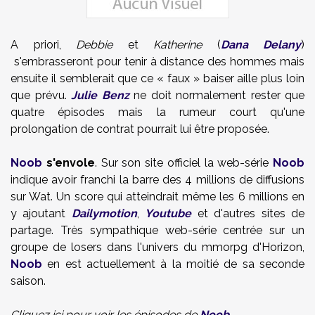
A priori,
Debbie
et
Katherine
(
Dana Delany
)
s'embrasseront pour tenir à distance des hommes mais
ensuite il semblerait que ce « faux » baiser aille plus loin
que prévu.
Julie Benz
ne doit normalement rester que
quatre épisodes mais la rumeur court qu'une
prolongation de contrat pourrait lui être proposée.
Noob
s'envole
. Sur son site officiel la web-série
Noob
indique avoir franchi la barre des 4 millions de diffusions
sur Wat. Un score qui atteindrait même les
6 millions en
y ajoutant
Dailymotion
,
Youtube
et d'autres sites de
partage. Très sympathique web-série centrée sur un
groupe de losers dans l'univers du mmorpg d'Horizon,
Noob
en est actuellement à la moitié de sa seconde
saison.
Cliquez ici pour voir les épisodes de
Noob
.