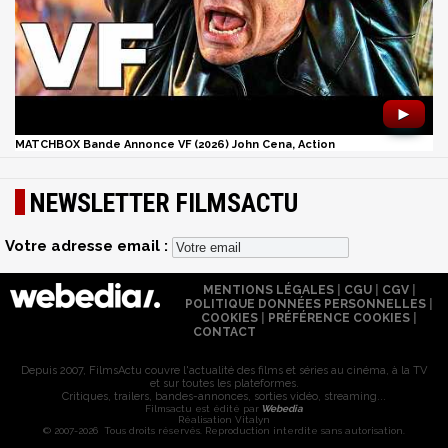
►
MATCHBOX Bande Annonce VF (2026) John Cena, Action
NEWSLETTER FILMSACTU
Votre adresse email :
MENTIONS LÉGALES
|
CGU
|
CGV
|
POLITIQUE DONNÉES PERSONNELLES
|
COOKIES
|
PRÉFÉRENCE COOKIES
|
CONTACT
Depuis 2007, FilmsActu couvre l'actualité des films et séries au cinéma, à la TV
et sur toutes les plateformes.
Critiques, trailers, bandes-annonces, sorties vidéo, streaming...
Filmsactu est édité par
Webedia
Réalisation Vitalyn
© 2007-2026 Tous droits réservés. Reproduction interdite sans autorisation.