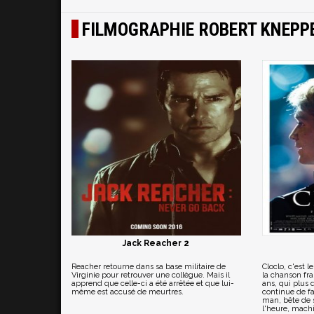
FILMOGRAPHIE ROBERT KNEPP
Jack Reacher 2
Reacher retourne dans sa base militaire de
Cloclo, c'est 
Virginie pour retrouver une collègue. Mais il
la chanson fra
apprend que celle-ci a été arrêtée et que lui-
ans, qui plus 
même est accusé de meurtres.
continue de fa
man, bête de 
l'heure, machi