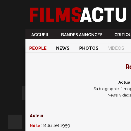
ACCUEIL
BANDES ANNONCES
CRITIQ
PEOPLE
NEWS
PHOTOS
VIDÉOS
R
Actua
Sa biographie, filmog
News, vidéos
Acteur
: 8 Juillet 1959
Né le