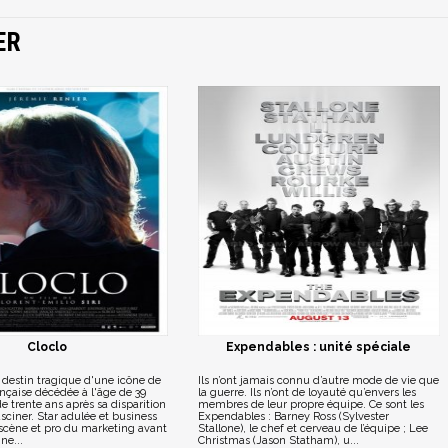
ER
Cloclo
Expendables : unité spéciale
le destin tragique d'une icône de
Ils n’ont jamais connu d’autre mode de vie que
nçaise décédée à l'âge de 39
la guerre. Ils n’ont de loyauté qu’envers les
de trente ans après sa disparition
membres de leur propre équipe. Ce sont les
sciner. Star adulée et business
Expendables : Barney Ross (Sylvester
scène et pro du marketing avant
Stallone), le chef et cerveau de l’équipe ; Lee
ne...
Christmas (Jason Statham), u...