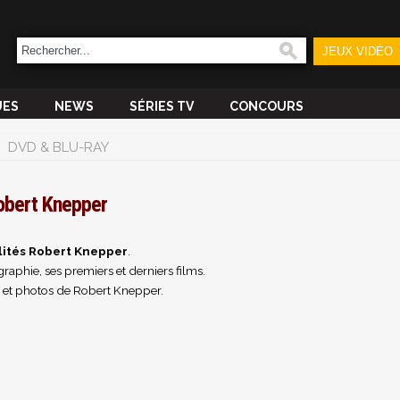
JEUX VIDÉO
UES
NEWS
SÉRIES TV
CONCOURS
DVD & BLU-RAY
obert Knepper
lités Robert Knepper
.
raphie, ses premiers et derniers films.
 et photos de Robert Knepper.