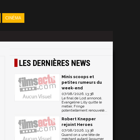
CINÉMA
LES DERNIÈRES NEWS
Minis scoops et
petites rumeurs du
week-end
07/08/2026, 13:38
Le final de Lost annoncé,
Evangeline Lilly quitte le
métier, Fringe
potentiellement renouvelé...
Robert Knepper
rejoint Heroes
07/08/2026, 13:38
Quand on a une tête de
méchant autant l’assumer