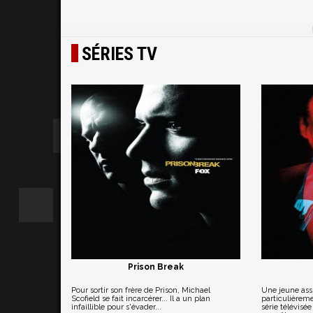
SÉRIES TV
Prison Break
Pour sortir son frère de Prison, Michael
Une jeune ass
Scofield se fait incarcérer... Il a un plan
particulièreme
infaillible pour s'évader...
série télévisée