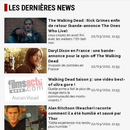
LES DERNIÈRES NEWS
The Walking Dead : Rick Grimes enfin
de retour (bande-annonce The Ones
Who Live)
vous croyez en avoir fini
22/03/2011, 11:53
avec les walkers ? Eh bah
non
Daryl Dixon en France : une bande-
annonce pour le spin-off The Walking
Dead
Invasion de zombies en
22/03/2011, 11:53
France
Walking Dead Saison 3 : une vidéo best-
of ultra gore !
Quelle arme a fait le plus de
22/03/2011, 11:53
ravage dans la
communauté des morts-
vivants ?
Alan Ritchson (Reacher) raconte
comment il a été humilié et sauvé par
Thor
"Cette expérience m’a rendu
22/03/2011, 11:53
plus humble. "