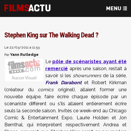
Stephen King sur The Walking Dead ?
Le 22/03/2011 à 11:53
Yann Rutledge
Par
Le
pôle de scénaristes ayant été
remercié
après une saison, restait à
savoir si les
showrunners
de la série,
Frank Darabont
et Robert Kirkman
(créateur du
comics
originel), allaient former une
nouvelle équipe, faire écrire chaque épisode par
un
scénariste différent
ou s'ils allaient
entièrement
écrire
seuls la seconde saison. Invités ce week-end au Chicago
Comic & Entertainment Expo,
Laurie
Holden
et
Jon
Bernthal
, qui interprètent respectivement
Andrea
et