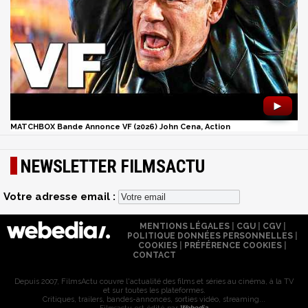
►
MATCHBOX Bande Annonce VF (2026) John Cena, Action
NEWSLETTER FILMSACTU
Votre adresse email :
MENTIONS LÉGALES
|
CGU
|
CGV
|
POLITIQUE DONNÉES PERSONNELLES
|
COOKIES
|
PRÉFÉRENCE COOKIES
|
CONTACT
Depuis 2007, FilmsActu couvre l'actualité des films et séries au cinéma, à la TV
et sur toutes les plateformes.
Critiques, trailers, bandes-annonces, sorties vidéo, streaming...
Filmsactu est édité par
Webedia