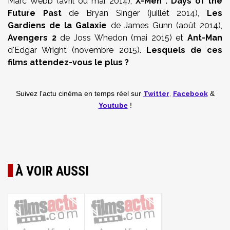
Marc Webb (avril ou mai 2014),
X-Men : Days of the
Future Past
de Bryan Singer (juillet 2014),
Les
Gardiens de la Galaxie
de James Gunn (août 2014),
Avengers 2
de Joss Whedon (mai 2015) et
Ant-Man
d'Edgar Wright (novembre 2015).
Lesquels de ces
films attendez-vous le plus ?
Twitter
,
Facebook
Suivez l'actu cinéma en temps réel
sur
&
Youtube
!
À VOIR AUSSI