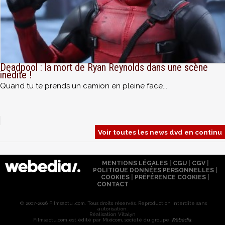
Deadpool : la mort de Ryan Reynolds dans une scène
inédite !
Quand tu te prends un camion en pleine face...
Voir toutes les news dvd en continu
MENTIONS LÉGALES
|
CGU
|
CGV
|
POLITIQUE DONNÉES PERSONNELLES
|
COOKIES
|
PRÉFÉRENCE COOKIES
|
CONTACT
© 2007-2026 Filmsactu .com. Tous droits réservés. Reproduction interdite sans
autorisation.
Réalisation Vitalyn
Filmsactu
.com est édité par Mixicom, société du groupe
Webedia
.