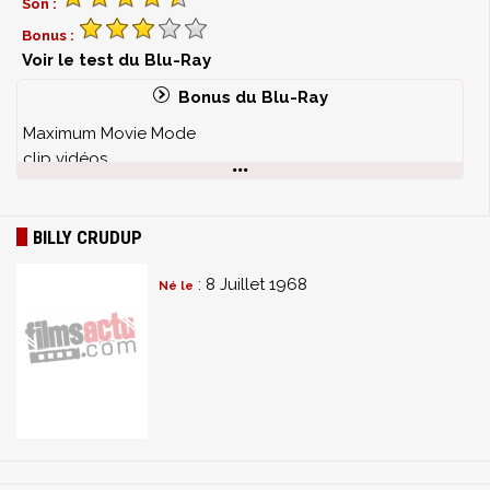
Son :
Bonus :
Voir le test du Blu-Ray
Bonus du Blu-Ray
Maximum Movie Mode
clip vidéos
bandes annonces
vidéos du tournage
documentaire sur les justicier
BILLY CRUDUP
documentaire sur le Comics d'origine
documentaire sur la technologie des Watchmen
: 8 Juillet 1968
Né le