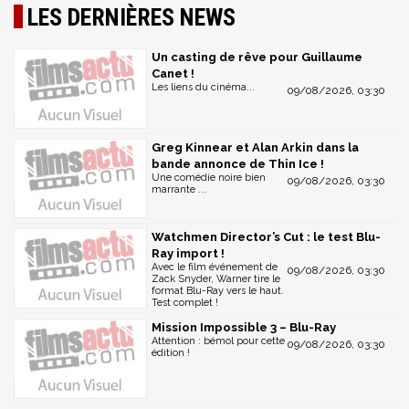
LES DERNIÈRES NEWS
Un casting de rêve pour Guillaume
Canet !
Les liens du cinéma...
09/08/2026, 03:30
Greg Kinnear et Alan Arkin dans la
bande annonce de Thin Ice !
Une comédie noire bien
09/08/2026, 03:30
marrante ...
Watchmen Director’s Cut : le test Blu-
Ray import !
Avec le film événement de
09/08/2026, 03:30
Zack Snyder, Warner tire le
format Blu-Ray vers le haut.
Test complet !
Mission Impossible 3 – Blu-Ray
Attention : bémol pour cette
09/08/2026, 03:30
édition !