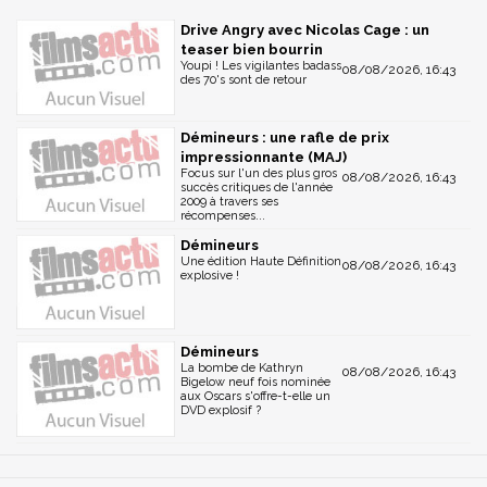
Drive Angry avec Nicolas Cage : un
teaser bien bourrin
Youpi ! Les vigilantes badass
08/08/2026, 16:43
des 70's sont de retour
Démineurs : une rafle de prix
impressionnante (MAJ)
Focus sur l'un des plus gros
08/08/2026, 16:43
succès critiques de l'année
2009 à travers ses
récompenses...
Démineurs
Une édition Haute Définition
08/08/2026, 16:43
explosive !
Démineurs
La bombe de Kathryn
08/08/2026, 16:43
Bigelow neuf fois nominée
aux Oscars s'offre-t-elle un
DVD explosif ?