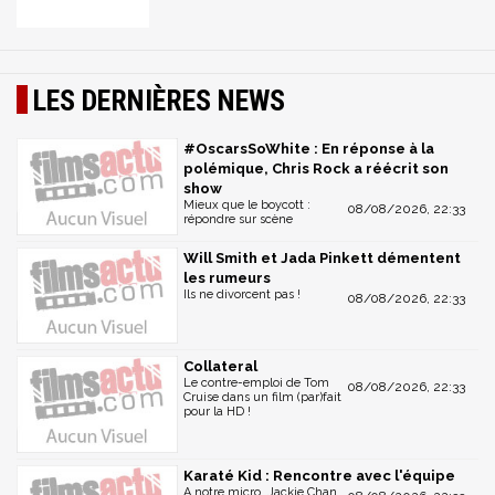
LES DERNIÈRES NEWS
#OscarsSoWhite : En réponse à la
polémique, Chris Rock a réécrit son
show
Mieux que le boycott :
08/08/2026, 22:33
répondre sur scène
Will Smith et Jada Pinkett démentent
les rumeurs
Ils ne divorcent pas !
08/08/2026, 22:33
Collateral
Le contre-emploi de Tom
08/08/2026, 22:33
Cruise dans un film (par)fait
pour la HD !
Karaté Kid : Rencontre avec l'équipe
A notre micro, Jackie Chan,