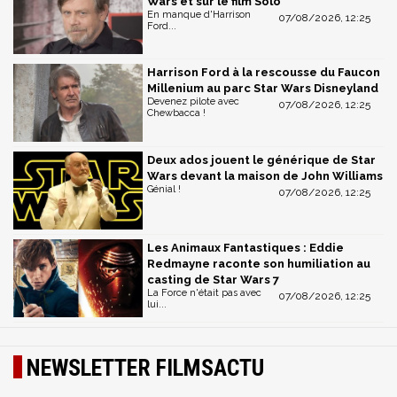
Wars et sur le film Solo
En manque d'Harrison
07/08/2026, 12:25
Ford...
Harrison Ford à la rescousse du Faucon
Millenium au parc Star Wars Disneyland
Devenez pilote avec
07/08/2026, 12:25
Chewbacca !
Deux ados jouent le générique de Star
Wars devant la maison de John Williams
Génial !
07/08/2026, 12:25
Les Animaux Fantastiques : Eddie
Redmayne raconte son humiliation au
casting de Star Wars 7
La Force n'était pas avec
07/08/2026, 12:25
lui...
NEWSLETTER FILMSACTU