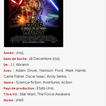
2015
Année :
18 Décembre 2015
Date de Sortie :
J.J. Abrams
De :
Adam Driver
,
Harrison Ford
,
Mark Hamill
,
Avec :
Carrie Fisher
,
Oscar Isaac
,
Andy Serkis
,
...
Science-fiction
,
Aventures
,
Action
Genre :
États-Unis
Pays de production :
Star Wars: The Force Awakens
Titre VO :
2H16
Durée :