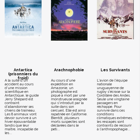
Antartica
Arachnophobie
Les Survivants
(prisonniers du
froid)
A la suite d'un
Au cours d'une
L'avion de l'équipe
accident au cours
expédition en
nationale
d'une mission
Amazonie, un
uruguayenne de
scientifique en
photographe est
rugby s'écrase sur la
Antarctique, le guide
piqué à mort par une
Cordillère des Andes.
Jerry Shepard est
monstrueuse araignée
Seule une vingtaine
contraint
qui s'introduit par la
passagers en
d'abandonner ses
suite dans son
réchappe. Pour
chiens de traîneau.
cercueil. Elle est ainsi
survivre dans ces
Les 8 animaux vont
rapatriée en Californie.
conditions
devoir survivre à un
Bientôt, plusieurs
climatiques extrêmes,
hiver épouvantable
morts suspectes sont
les rescapés sont
tandis que leur
déclarées dans le
contraints de recourir
maître, incapable de
peti...
à l'anthropophagie...
les...