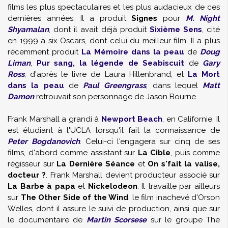
films les plus spectaculaires et les plus audacieux de ces
dernières années. Il a produit
Signes
pour
M. Night
Shyamalan
, dont il avait déjà produit
Sixième Sens
, cité
en 1999 à six Oscars, dont celui du meilleur film. Il a plus
récemment produit
La Mémoire dans la peau
de
Doug
Liman
,
Pur sang, la légende de Seabiscuit
de
Gary
Ross
, d'après le livre de Laura Hillenbrand, et
La Mort
dans la peau
de
Paul Greengrass
, dans lequel
Matt
Damon
retrouvait son personnage de Jason Bourne.
Frank Marshall a grandi à
Newport Beach
, en Californie. Il
est étudiant à l'UCLA lorsqu'il fait la connaissance de
Peter Bogdanovich
. Celui-ci l'engagera sur cinq de ses
films, d'abord comme assistant sur
La Cible
, puis comme
régisseur sur
La Dernière Séance
et
On s'fait la valise,
docteur ?
. Frank Marshall devient producteur associé sur
La Barbe à papa
et
Nickelodeon
. Il travaille par ailleurs
sur
The Other Side of the Wind
, le film inachevé d'Orson
Welles, dont il assure le suivi de production, ainsi que sur
le documentaire de
Martin Scorsese
sur le groupe The