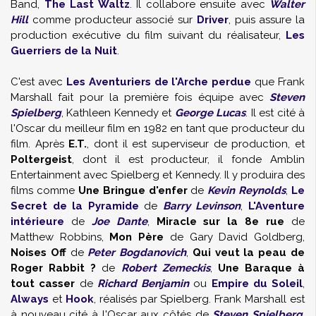
Band,
The Last Waltz
. Il collabore ensuite avec
Walter
Hill
comme producteur associé sur
Driver
, puis assure la
production exécutive du film suivant du réalisateur,
Les
Guerriers de la Nuit
.
C'est avec
Les Aventuriers de l'Arche perdue
que Frank
Marshall fait pour la première fois équipe avec
Steven
Spielberg
, Kathleen Kennedy et
George Lucas
. Il est cité à
l'Oscar du meilleur film en 1982 en tant que producteur du
film. Après
E.T.
, dont il est superviseur de production, et
Poltergeist
, dont il est producteur, il fonde Amblin
Entertainment avec Spielberg et Kennedy. Il y produira des
films comme
Une Bringue d'enfer
de
Kevin Reynolds
,
Le
Secret de la Pyramide
de
Barry Levinson
,
L'Aventure
intérieure
de
Joe Dante
,
Miracle sur la 8e rue
de
Matthew Robbins,
Mon Père
de Gary David Goldberg,
Noises Off
de
Peter Bogdanovich
,
Qui veut la peau de
Roger Rabbit ?
de
Robert Zemeckis
,
Une Baraque à
tout casser
de
Richard Benjamin
ou
Empire du Soleil
,
Always
et
Hook
, réalisés par Spielberg. Frank Marshall est
à nouveau cité à l'Oscar aux côtés de
Steven Spielberg
,