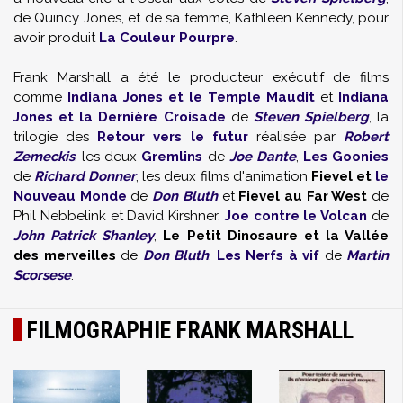
de Quincy Jones, et de sa femme, Kathleen Kennedy, pour
avoir produit
La Couleur Pourpre
.
Frank Marshall a été le producteur exécutif de films
comme
Indiana Jones et le Temple Maudit
et
Indiana
Jones et la Dernière Croisade
de
Steven Spielberg
, la
trilogie des
Retour vers le futur
réalisée par
Robert
Zemeckis
, les deux
Gremlins
de
Joe Dante
,
Les Goonies
de
Richard Donner
, les deux films d'animation
Fievel et
le
Nouveau Monde
de
Don Bluth
et
Fievel au Far West
de
Phil Nebbelink et David Kirshner,
Joe contre le Volcan
de
John Patrick Shanley
,
Le Petit Dinosaure et la Vallée
des merveilles
de
Don Bluth
,
Les Nerfs à vif
de
Martin
Scorsese
.
FILMOGRAPHIE FRANK MARSHALL