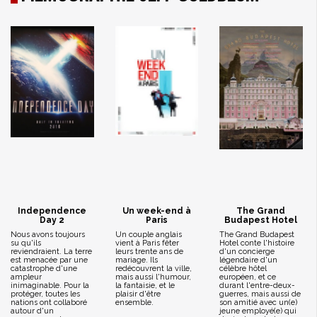
Independence
Un week-end à
The Grand
Day 2
Paris
Budapest Hotel
Nous avons toujours
Un couple anglais
The Grand Budapest
su qu'ils
vient à Paris fêter
Hotel conte l'histoire
reviendraient. La terre
leurs trente ans de
d'un concierge
est menacée par une
mariage. Ils
légendaire d'un
catastrophe d'une
redécouvrent la ville,
célèbre hôtel
ampleur
mais aussi l'humour,
européen, et ce
inimaginable. Pour la
la fantaisie, et le
durant l'entre-deux-
protéger, toutes les
plaisir d'être
guerres, mais aussi de
nations ont collaboré
ensemble.
son amitié avec un(e)
autour d'un
jeune employé(e) qui