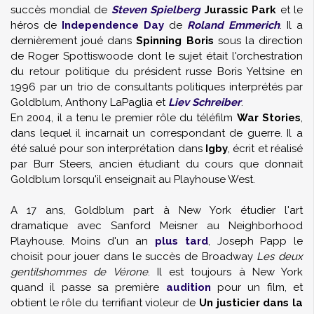
succès mondial de
Steven Spielberg
Jurassic Park
et le
héros de
Independence Day
de
Roland Emmerich
. Il a
dernièrement joué dans
Spinning Boris
sous la direction
de Roger Spottiswoode dont le sujet était l'orchestration
du retour politique du président russe Boris Yeltsine en
1996 par un trio de consultants politiques interprétés par
Goldblum, Anthony LaPaglia et
Liev Schreiber
.
En 2004, il a tenu le premier rôle du téléfilm
War Stories
,
dans lequel il incarnait un correspondant de guerre. Il a
été salué pour son interprétation dans
Igby
, écrit et réalisé
par Burr Steers, ancien étudiant du cours que donnait
Goldblum lorsqu'il enseignait au Playhouse West.
A 17 ans, Goldblum part à New York étudier l'art
dramatique avec Sanford Meisner au Neighborhood
Playhouse. Moins d'un an
plus tard
, Joseph Papp le
choisit pour jouer dans le succès de Broadway
Les deux
gentilshommes de Vérone
. Il est toujours à New York
quand il passe sa première
audition
pour un film, et
obtient le rôle du terrifiant violeur de
Un justicier dans la