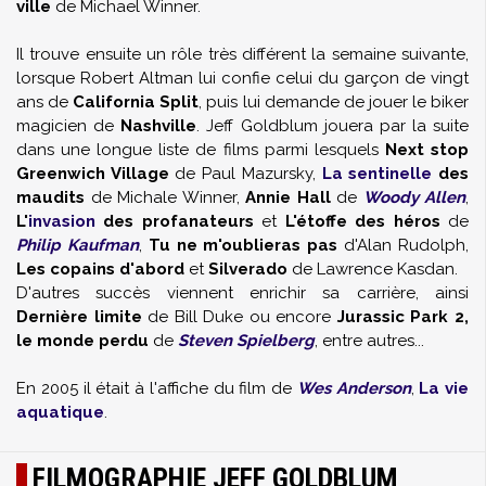
ville
de Michael Winner.
Il trouve ensuite un rôle très différent la semaine suivante,
lorsque Robert Altman lui confie celui du garçon de vingt
ans de
California Split
, puis lui demande de jouer le biker
magicien de
Nashville
. Jeff Goldblum jouera par la suite
dans une longue liste de films parmi lesquels
Next stop
Greenwich Village
de Paul Mazursky,
La sentinelle
des
maudits
de Michale Winner,
Annie Hall
de
Woody Allen
,
L'
invasion
des profanateurs
et
L'étoffe des héros
de
Philip Kaufman
,
Tu ne m'oublieras pas
d'Alan Rudolph,
Les copains d'abord
et
Silverado
de Lawrence Kasdan.
D'autres succès viennent enrichir sa carrière, ainsi
Dernière limite
de Bill Duke ou encore
Jurassic Park 2,
le monde perdu
de
Steven Spielberg
, entre autres...
En 2005 il était à l'affiche du film de
Wes Anderson
,
La vie
aquatique
.
FILMOGRAPHIE JEFF GOLDBLUM