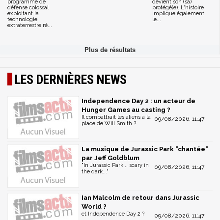
programme de
devient son (sa)
défense colossal
protégé(e). L'histoire
exploitant la
implique également
technologie
le...
extraterrestre ré...
LES DERNIÈRES NEWS
Independence Day 2 : un acteur de
Hunger Games au casting ?
Il combattrait les aliens à la
09/08/2026, 11:47
place de Will Smith ?
La musique de Jurassic Park "chantée"
par Jeff Goldblum
"In Jurassic Park... scary in
09/08/2026, 11:47
the dark..."
Ian Malcolm de retour dans Jurassic
World ?
et Independence Day 2 ?
09/08/2026, 11:47