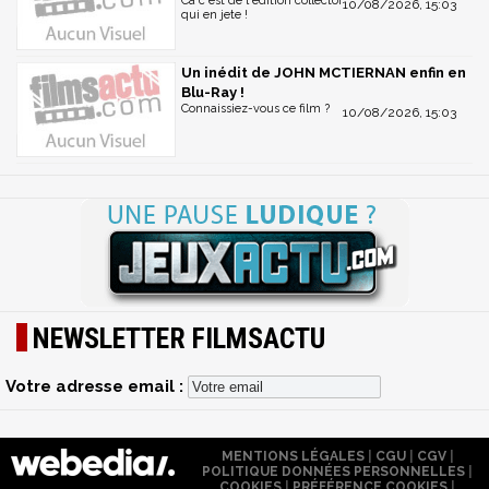
Ca c'est de l'édition collector
10/08/2026, 15:03
qui en jete !
Un inédit de JOHN MCTIERNAN enfin en
Blu-Ray !
Connaissiez-vous ce film ?
10/08/2026, 15:03
NEWSLETTER FILMSACTU
Votre adresse email :
MENTIONS LÉGALES
|
CGU
|
CGV
|
POLITIQUE DONNÉES PERSONNELLES
|
COOKIES
|
PRÉFÉRENCE COOKIES
|