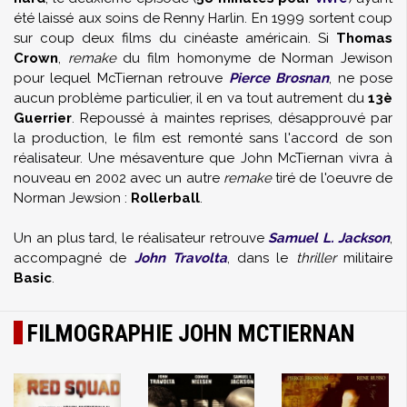
été laissé aux soins de
Renny Harlin
. En 1999 sortent coup
sur coup deux films du cinéaste américain. Si
Thomas
Crown
,
remake
du film homonyme de
Norman Jewison
pour lequel McTiernan retrouve
Pierce Brosnan
, ne pose
aucun problème particulier, il en va tout autrement du
13è
Guerrier
. Repoussé à maintes reprises, désapprouvé par
la production, le film est remonté sans l'accord de son
réalisateur. Une mésaventure que John McTiernan vivra à
nouveau en 2002 avec un autre
remake
tiré de l'oeuvre de
Norman Jewsion :
Rollerball
.
Un an plus tard, le réalisateur retrouve
Samuel L. Jackson
,
accompagné de
John Travolta
, dans le
thriller
militaire
Basic
.
FILMOGRAPHIE JOHN MCTIERNAN