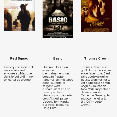
Red Squad
Basic
Thomas Crown
Une équipe secrète de
Une nuit, lors d'un
Thomas Crown a le
mercenaires est
exercice
goût du risque, du jeu
envoyée au Mexique
d'entraînement, un
et de l'aventure. C'est
dans le but d'éliminer
ouragan frappe
sans doute ce qui le
un cartel de drogue.
Panama. Six militaires
pousse à orchestrer le
dont l'autoritaire
vol d'une toile de Van
sergent West
Gogh au musée de
disparaissent et il ne
New York. Inspectrice
reste que deux
des assurances,
témoins pour raconter
Catherine Banning le
ce qu'il s'est passé.
soupçonne, et le lui
L'agent Tom Hardy,
dit. Qu'importe,
qui travaille pour la
Crow...
Drug Enfo...