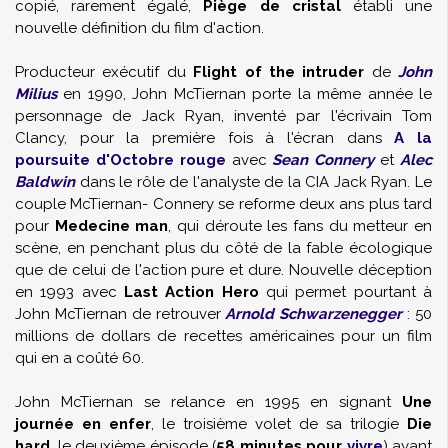
copié, rarement égalé,
Piège de cristal
établi une
nouvelle définition du film d'action.
Producteur exécutif du
Flight of the intruder
de
John
Milius
en 1990, John McTiernan porte la même année le
personnage de Jack Ryan, inventé par l'écrivain Tom
Clancy, pour la première fois à l'écran dans
A la
poursuite d'Octobre rouge
avec
Sean Connery
et
Alec
Baldwin
dans le rôle de l'analyste de la CIA Jack Ryan. Le
couple McTiernan- Connery se reforme deux ans plus tard
pour
Medecine man
, qui déroute les fans du metteur en
scène, en penchant plus du côté de la fable écologique
que de celui de l'action pure et dure. Nouvelle déception
en 1993 avec
Last Action Hero
qui permet pourtant à
John McTiernan de retrouver
Arnold Schwarzenegger
: 50
millions de dollars de recettes américaines pour un film
qui en a coûté 60.
John McTiernan se relance en 1995 en signant
Une
journée en enfer
, le troisième volet de sa trilogie
Die
hard
, le deuxième épisode (
58 minutes pour
vivre
) ayant