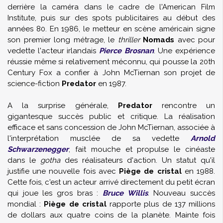
derrière la caméra dans le cadre de l'American Film
Institute, puis sur des spots publicitaires au début des
années 80. En 1986, le metteur en scène américain signe
son premier long métrage, le
thriller
Nomads
avec pour
vedette l'acteur irlandais
Pierce Brosnan
. Une expérience
réussie même si relativement méconnu, qui pousse la 20th
Century Fox a confier à John McTiernan son projet de
science-fiction
Predator
en 1987.
A la surprise générale,
Predator
rencontre un
gigantesque succès public et critique. La réalisation
efficace et sans concession de John McTiernan, associée à
l'interprétation musclée de sa vedette
Arnold
Schwarzenegger
, fait mouche et propulse le cinéaste
dans le
gotha
des réalisateurs d'action. Un statut qu'il
justifie une nouvelle fois avec
Piège de cristal
en 1988.
Cette fois, c'est un acteur arrivé directement du petit écran
qui joue les gros bras :
Bruce Willis
. Nouveau succès
mondial :
Piège de cristal
rapporte plus de 137 millions
de dollars aux quatre coins de la planète. Mainte fois