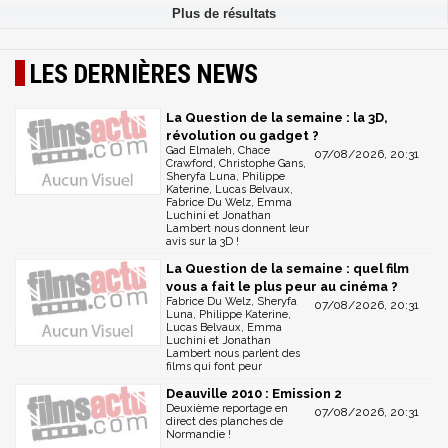
LES DERNIÈRES NEWS
La Question de la semaine : la 3D,
révolution ou gadget ?
Gad Elmaleh, Chace
07/08/2026, 20:31
Crawford, Christophe Gans,
Sheryfa Luna, Philippe
Katerine, Lucas Belvaux,
Fabrice Du Welz, Emma
Luchini et Jonathan
Lambert nous donnent leur
avis sur la 3D !
La Question de la semaine : quel film
vous a fait le plus peur au cinéma ?
Fabrice Du Welz, Sheryfa
07/08/2026, 20:31
Luna, Philippe Katerine,
Lucas Belvaux, Emma
Luchini et Jonathan
Lambert nous parlent des
films qui font peur
Deauville 2010 : Emission 2
Deuxième reportage en
07/08/2026, 20:31
direct des planches de
Normandie !