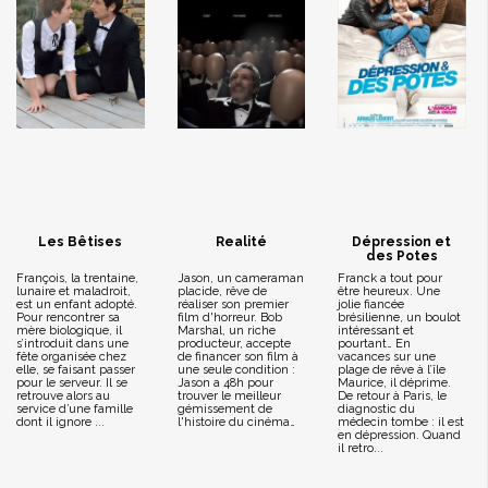
Les Bêtises
Realité
Dépression et
des Potes
François, la trentaine,
Jason, un cameraman
Franck a tout pour
lunaire et maladroit,
placide, rêve de
être heureux. Une
est un enfant adopté.
réaliser son premier
jolie fiancée
Pour rencontrer sa
film d'horreur. Bob
brésilienne, un boulot
mère biologique, il
Marshal, un riche
intéressant et
s’introduit dans une
producteur, accepte
pourtant… En
fête organisée chez
de financer son film à
vacances sur une
elle, se faisant passer
une seule condition :
plage de rêve à l’île
pour le serveur. Il se
Jason a 48h pour
Maurice, il déprime.
retrouve alors au
trouver le meilleur
De retour à Paris, le
service d’une famille
gémissement de
diagnostic du
dont il ignore ...
l'histoire du cinéma…
médecin tombe : il est
en dépression. Quand
il retro...