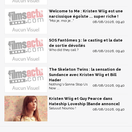
Welcome to Me : Kristen Wiig est une
narcissique égoïste ... super riche !
"Moi je, moi je..."
08/08/2026, 09:40
SOS Fantômes 3 : le casting et la date
de sortie dévoilés
Who did they call ?
08/08/2026, 09:40
The Skeleton Twins : la sensation de
Sundance avec Kristen Wiig et Bill
Hader
Nothing's Gonna Stop Us
08/08/2026, 09:40
Now ...
Kristen Wiig et Guy Pearce dans
Hateship Loveship [Bande annonce]
Saluuut Nounou !
08/08/2026, 09:40