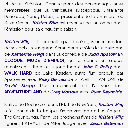
et de la télévision. Connue pour des personnages aussi
mémorables que la vendeuse susceptible, l'hilarante
Penelope, Nancy Pelosi, la présidente de la Chambre, ou
Suze Orman,
Kristen Wiig
est revenue cet automne dans
l'émission pour sa cinquième saison.
Kristen Wiig
a été accueillie par des éloges unanimes lors
de ses débuts sur grand écran dans le rôle de la patronne
de
Katherine Heigl
dans la comédie de
Judd Apatow
EN
CLOQUE, MODE D'EMPLOI
, qui a connu un succès
retentissant. Elle a aussi joué face à
John C. Reilly
dans
WALK HARD
de Jake Kasdan, autre film produit par
Apatow, et avec
Ricky Gervais
dans LA VILLE FANTOME de
David Koepp
. Plus récemment, on l'a vue dans
ADVENTURELAND
de
Greg Mottola
, avec
Ryan Reynolds
.
Native de Rochester, dans l'Etat de New York,
Kristen Wiig
a fait partie de la troupe d'improvisation de Los Angeles
The Groundlings. Parmi les prochains films de
Kristen Wiig
figurent EXTRACT de Mike Judge, avec
Jason Bateman
,