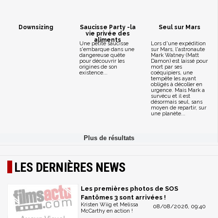
Downsizing
Saucisse Party -la
Seul sur Mars
vie privée des
aliments
Une petite saucisse
Lors d'une expédition
s'embarque dans une
sur Mars, l'astronaute
dangereuse quête
Mark Watney (Matt
pour découvrir les
Damon) est laissé pour
origines de son
mort par ses
existence...
coéquipiers, une
tempête les ayant
obligés à décoller en
urgence. Mais Mark a
survécu et il est
désormais seul, sans
moyen de repartir, sur
une planète...
LES DERNIÈRES NEWS
Les premières photos de SOS
Fantômes 3 sont arrivées !
Kristen Wiig et Melissa
08/08/2026, 09:40
McCarthy en action !