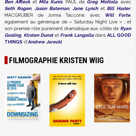
Ben Affleck
et
Mila Kunis
, PAUL de
Greg Mottola
, avec
Seth Rogen
,
Jason Bateman
,
Jane Lynch
et
Bill Hader
,
MACGRUBER de Jorma Taccone, avec
Will Forte
,
également au générique de « Saturday Night Live » ; et
son premier rôle purement dramatique aux côtés de
Ryan
Gosling
,
Kirsten Dunst
et
Frank Langella
dans
ALL GOOD
THINGS
d'
Andrew Jarecki
.
FILMOGRAPHIE KRISTEN WIIG