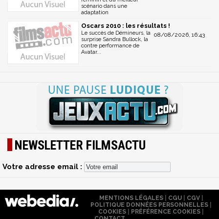
scénario dans une
adaptation
Oscars 2010 : les résultats !
Le succès de Démineurs, la
08/08/2026, 16:43
surprise Sandra Bullock, la
contre performance de
Avatar...
NEWSLETTER FILMSACTU
Votre adresse email :
MENTIONS LÉGALES
|
CGU
|
CGV
|
POLITIQUE DONNÉES PERSONNELLES
|
COOKIES
|
PRÉFÉRENCE COOKIES
|
CONTACT