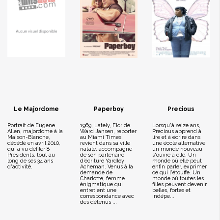
Le Majordome
Paperboy
Precious
Portrait de Eugene
1969, Lately, Floride.
Lorsqu'à seize ans,
Allen, majordome à la
Ward Jansen, reporter
Precious apprend à
Maison-Blanche,
au Miami Times,
lire et à écrire dans
décédé en avril 2010,
revient dans sa ville
une école alternative,
qui a vu défiler 8
natale, accompagné
un monde nouveau
Présidents, tout au
de son partenaire
s'ouvre à elle. Un
long de ses 34 ans
d’écriture Yardley
monde où elle peut
d'activité.
Acheman. Venus à la
enfin parler, exprimer
demande de
ce qui l'étouffe. Un
Charlotte, femme
monde où toutes les
énigmatique qui
filles peuvent devenir
entretient une
belles, fortes et
correspondance avec
indépe...
des détenus ...