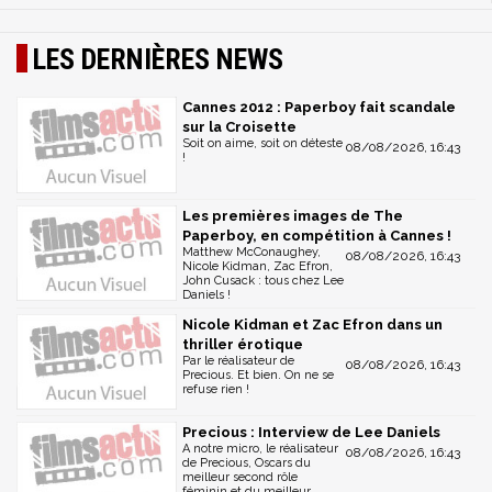
LES DERNIÈRES NEWS
Cannes 2012 : Paperboy fait scandale
sur la Croisette
Soit on aime, soit on déteste
08/08/2026, 16:43
!
Les premières images de The
Paperboy, en compétition à Cannes !
Matthew McConaughey,
08/08/2026, 16:43
Nicole Kidman, Zac Efron,
John Cusack : tous chez Lee
Daniels !
Nicole Kidman et Zac Efron dans un
thriller érotique
Par le réalisateur de
08/08/2026, 16:43
Precious. Et bien. On ne se
refuse rien !
Precious : Interview de Lee Daniels
A notre micro, le réalisateur
08/08/2026, 16:43
de Precious, Oscars du
meilleur second rôle
féminin et du meilleur