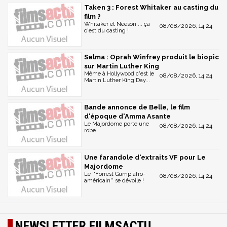
Taken 3 : Forest Whitaker au casting du
film ?
Whitaker et Neeson ... ça
08/08/2026, 14:24
c'est du casting !
Selma : Oprah Winfrey produit le biopic
sur Martin Luther King
Même à Hollywood c'est le
08/08/2026, 14:24
Martin Luther King Day...
Bande annonce de Belle, le film
d'époque d'Amma Asante
Le Majordome porte une
08/08/2026, 14:24
robe
Une farandole d'extraits VF pour Le
Majordome
Le ''Forrest Gump afro-
08/08/2026, 14:24
américain'' se dévoile !
NEWSLETTER FILMSACTU