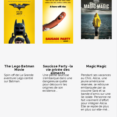
The Lego Batman
Saucisse Party -la
Magic Magic
Movie
vie privée des
aliments
Spin-off de La Grande
Une petite saucisse
Pendant ses vacances
aventure Lego centré
s'embarque dans une
au Chili, Alicia, une
sur Batman.
dangereuse quête
jeune américaine
pour découvrir les
réservée, se retrouve
origines de son
embarquée par sa
existence...
cousine Sara et sa
bande d'amis sur une
île isolée. Personne ne
fait vraiment d'effort
pour intégrer Alicia.
Elle se replie de plus
en plus sur elle-mê...