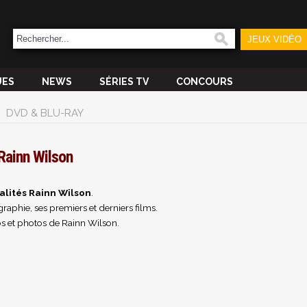
JEUX VIDÉO
UES
NEWS
SÉRIES TV
CONCOURS
DVD & BLU-RAY
Rainn Wilson
alités Rainn Wilson
.
raphie, ses premiers et derniers films.
s et photos de Rainn Wilson.