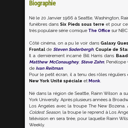
Biographie
Né le 20 Janvier 1966 à Seattle, Washington, R
funèbres dans
Six Pieds sous terre
et pour cel
très populaire série comique
The Office
sur NBC
Côté cinéma, on a pu le voir dans
Galaxy Ques
Frontal
de
Steven Soderbergh
,
Couple de Sta
Il a dernièrement incarné Bill Harris dans
Baada
Matthew McConaughey
,
Steve Zahn
, Penélope
de
Ivan Reitman
.
Pour le petit écran, il a tenu des rôles régulie
New York Unité spéciale
et
Monk
.
Né dans la région de Seattle, Rainn Wilson a 
York University. Après plusieurs années à Broadw
Los Angeles avec la troupe The New Bozena. 
Coldest Season
, la troupe le reprend à Los Ang
télévision en sera tirée, pour laquelle Rainn Wil
Weekly.