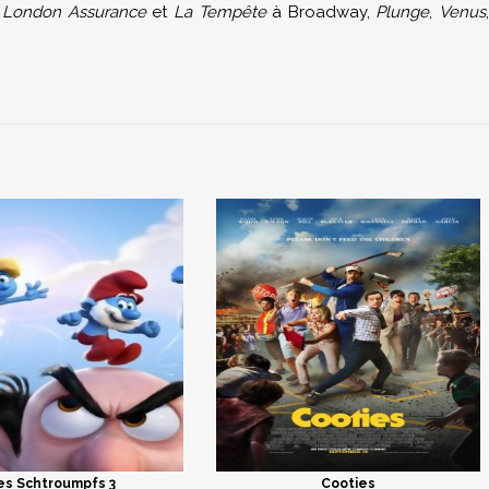
t
London Assurance
et
La Tempête
à Broadway,
Plunge
,
Venus
es Schtroumpfs 3
Cooties