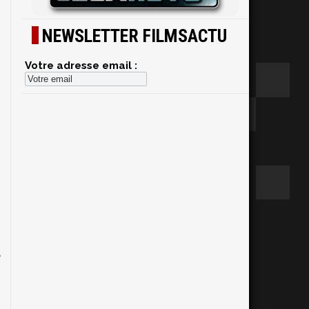
NEWSLETTER FILMSACTU
a
Votre adresse email :
l
.
e
x
,
e
e