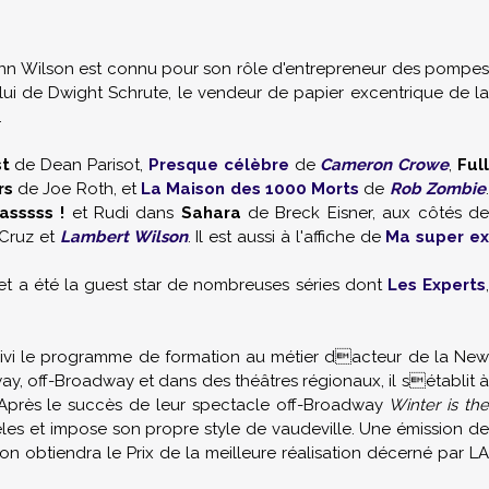
ainn Wilson est connu pour son rôle d'entrepreneur des pompes
ui de Dwight Schrute, le vendeur de papier excentrique de l
.
t
de Dean Parisot,
Presque célèbre
de
Cameron Crowe
,
Ful
rs
de Joe Roth, et
La Maison des 1000 Morts
de
Rob Zombie
sssss !
et Rudi dans
Sahara
de Breck Eisner, aux côtés d
 Cruz et
Lambert Wilson
. Il est aussi à l'affiche de
Ma super e
rs et a été la guest star de nombreuses séries dont
Les Experts
suivi le programme de formation au métier dacteur de la New
ay, off-Broadway et dans des théâtres régionaux, il sétablit à
Après le succès de leur spectacle off-Broadway
Winter is th
eles et impose son propre style de vaudeville. Une émission d
son obtiendra le Prix de la meilleure réalisation décerné par LA