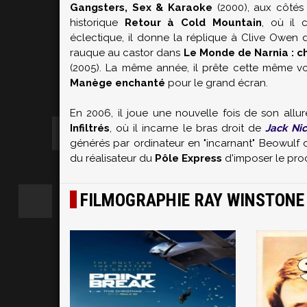
Gangsters, Sex & Karaoke
(2000), aux côté
historique
Retour à Cold Mountain
, où il
éclectique, il donne la réplique à
Clive Owen
d
rauque au castor dans
Le Monde de Narnia : ch
(2005). La même année, il prête cette même v
Manège enchanté
pour le grand écran.
En 2006, il joue une nouvelle fois de son al
Infiltrés
, où il incarne le bras droit de
Jack Ni
générés par ordinateur en "incarnant" Beowulf
du réalisateur du
Pôle Express
d'imposer le pr
FILMOGRAPHIE RAY WINSTONE