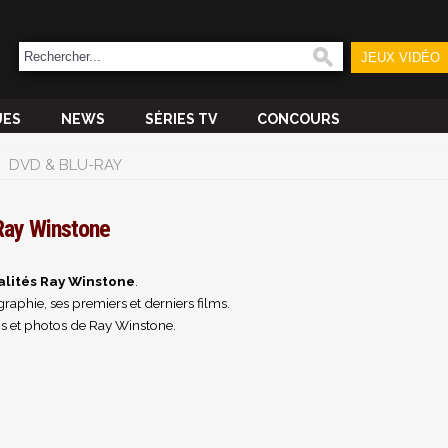
JEUX VIDÉO
UES
NEWS
SÉRIES TV
CONCOURS
DVD & BLU-RAY
Ray Winstone
alités Ray Winstone
.
raphie, ses premiers et derniers films.
s et photos de Ray Winstone.