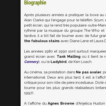
Biographie
Après plusieurs années à pratiquer la boxe au
Alan Clarke
qui l'engage pour le téléfilm
Scum
,
petit écran, qui le rend très populaire outre-Man
rythmé par la musique du groupe The Who et o
tardive, il a tôt fait de tourner avec de futur gra
the fabulous stains
avec
Diane Lane
et
Laura 
Les années 1980 et 1990 sont surtout marquées 
grand écran avec
Tank Malling
où il tient le 
Connery
), ou le
Ladybird
, de
Ken Loach
.
Au cinéma, sa prestation dans
Ne pas avaler
, 
international. Deux ans plus tard, il est à l'aff
critique pour son rôle de père incestueux. Doté 
tourne pour les plus grands réalisateurs brita
1997).
A l'affiche du
Agnes Browne
d'
Anjelica Huston