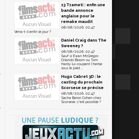
13 Tzameti : enfin une
bande annonce
anglaise pour le
remake maudit
r
08/08/2026, 02:47
Verra-t-il enfin le jour ?
e
Daniel Craig dans The
Sweeney ?
,
08/08/2026, 02:47
Sauf si Ewan McGregor,
Orlando Bloom ou Tom
Hardy lui coupent l'herbe
sous le pied...
n
Hugo Cabret 3D : le
casting du prochain
Scorsese se précise
08/08/2026, 02:47
u
Sacha Baron Cohen chez
a
Scorsese, c'est possible ?
e
,
s