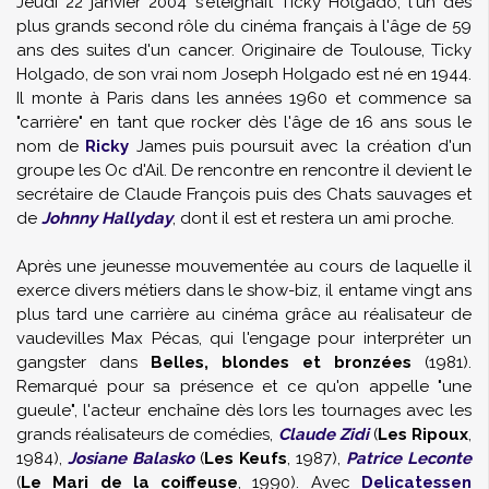
Jeudi 22 janvier 2004 s'éteignait Ticky Holgado, l'un des
plus grands second rôle du cinéma français à l'âge de 59
ans des suites d'un cancer. Originaire de Toulouse, Ticky
Holgado, de son vrai nom Joseph Holgado est né en 1944.
Il monte à Paris dans les années 1960 et commence sa
"carrière" en tant que rocker dès l'âge de 16 ans sous le
nom de
Ricky
James puis poursuit avec la création d'un
groupe les Oc d'Ail. De rencontre en rencontre il devient le
secrétaire de Claude François puis des Chats sauvages et
de
Johnny Hallyday
, dont il est et restera un ami proche.
Après une jeunesse mouvementée au cours de laquelle il
exerce divers métiers dans le show-biz, il entame vingt ans
plus tard une carrière au cinéma grâce au réalisateur de
vaudevilles Max Pécas, qui l'engage pour interpréter un
gangster dans
Belles, blondes et bronzées
(1981).
Remarqué pour sa présence et ce qu'on appelle "une
gueule", l'acteur enchaîne dès lors les tournages avec les
grands réalisateurs de comédies,
Claude Zidi
(
Les Ripoux
,
1984),
Josiane Balasko
(
Les Keufs
, 1987),
Patrice Leconte
(
Le Mari de la coiffeuse
, 1990). Avec
Delicatessen