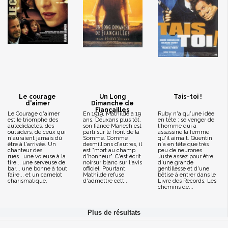
Le courage
Un Long
Tais-toi !
d'aimer
Dimanche de
Fiançailles
Le Courage d'aimer
En 1919, Mathilde a 19
Ruby n'a qu'une idée
est le triomphe des
ans. Deuxans plus tôt,
en tête : se venger de
autodidactes, des
son fiancé Manech est
l'homme qui a
outsiders, de ceux qui
parti sur le front de la
assassiné la femme
n'auraient jamais dû
Somme. Comme
qu'il aimait. Quentin
être à l'arrivée. Un
desmillions d'autres, il
n'a en tête que très
chanteur des
est "mort au champ
peu de neurones.
rues...une voleuse à la
d'honneur". C'est écrit
Juste assez pour être
tire... une serveuse de
noirsur blanc sur l'avis
d'une grande
bar... une bonne à tout
officiel. Pourtant,
gentillesse et d'une
faire... et un camelot
Mathilde refuse
bêtise à entrer dans le
charismatique.
d'admettre cett...
Livre des Records. Les
chemins de...