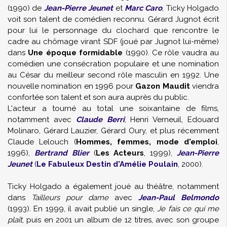
(1990) de
Jean-Pierre Jeunet
et
Marc Caro
, Ticky Holgado
voit son talent de comédien reconnu. Gérard Jugnot écrit
pour lui le personnage du clochard que rencontre le
cadre au chômage virant SDF (joué par Jugnot lui-même)
dans
Une époque formidable
(1990). Ce rôle vaudra au
comédien une consécration populaire et une nomination
au César du meilleur second rôle masculin en 1992. Une
nouvelle nomination en 1996 pour
Gazon Maudit
viendra
confortée son talent et son aura auprès du public.
L'acteur a tourné au total une soixantaine de films,
notamment avec
Claude Berri
, Henri Verneuil, Edouard
Molinaro, Gérard Lauzier, Gérard Oury, et plus récemment
Claude Lelouch (
Hommes, femmes, mode d'emploi
,
1996),
Bertrand Blier
(
Les Acteurs
, 1999),
Jean-Pierre
Jeunet
(
Le Fabuleux Destin d'Amélie Poulain
, 2000).
Ticky Holgado a également joué au théâtre, notamment
dans
Tailleurs pour dame
avec
Jean-Paul Belmondo
(1993). En 1999, il avait publié un single,
Je fais ce qui me
plaît
, puis en 2001 un album de 12 titres, avec son groupe