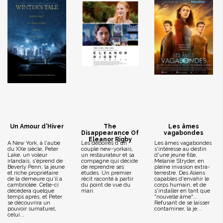
Un Amour d'Hiver
The
Les âmes
Disappearance Of
vagabondes
Eleanor Rigby
A New York, à l'aube
Les déboires d'un
Les âmes vagabondes
du XXe siècle, Peter
couple new-yorkais,
s'intéresse au destin
Lake, un voleur
un restaurateur et sa
d'une jeune fille,
irlandais, s'éprend de
compagne qui décide
Melanie Stryder, en
Beverly Penn, la jeune
de reprendre ses
pleine invasion extra-
et riche propriétaire
études. Un premier
terrestre. Des Aliens
de la demeure qu'il a
récit raconté à partir
capables d'envahir le
cambriolée. Celle-ci
du point de vue du
corps humain, et de
décèdera quelque
mari.
s'installer en tant que
temps après, et Peter
"nouvelle âme"...
se découvrira un
Refusant de se laisser
pouvoir surnaturel,
contaminer, la je...
celui...