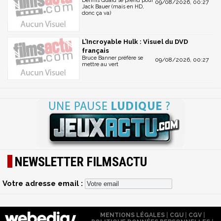
Dennis Quaid se prend pour
09/08/2026, 00:27
Jack Bauer (mais en HD,
donc ça va)
L’Incroyable Hulk : Visuel du DVD
français
Bruce Banner préfère se
09/08/2026, 00:27
mettre au vert
NEWSLETTER FILMSACTU
Votre adresse email :
MENTIONS LÉGALES
|
CGU
|
CGV
|