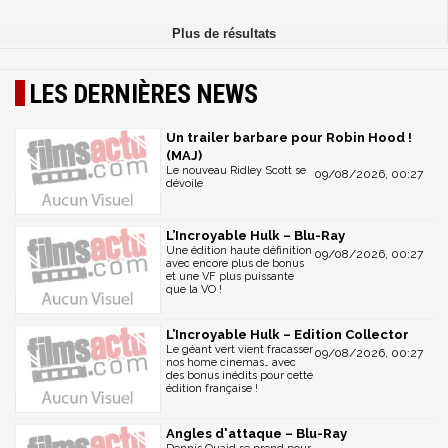
LES DERNIÈRES NEWS
Un trailer barbare pour Robin Hood !
(MAJ)
Le nouveau Ridley Scott se
09/08/2026, 00:27
dévoile
L’Incroyable Hulk – Blu-Ray
Une édition haute définition
09/08/2026, 00:27
avec encore plus de bonus
et une VF plus puissante
que la VO !
L’Incroyable Hulk – Edition Collector
Le géant vert vient fracasser
09/08/2026, 00:27
nos home cinemas… avec
des bonus inédits pour cette
édition française !
Angles d'attaque – Blu-Ray