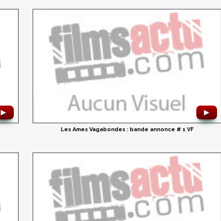
►
►
Les Ames Vagabondes : bande annonce # 1 VF