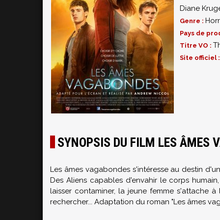
Diane Krug
Horr
Genre :
Pays de pro
T
Titre VO :
Site officiel 
SYNOPSIS DU FILM LES ÂMES
Les âmes vagabondes
s'intéresse au destin d'une
Des Aliens capables d'envahir le corps humain, 
laisser contaminer, la jeune femme s'attache à
rechercher... Adaptation du roman "Les âmes va