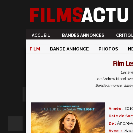
ACCUEIL
BANDES ANNONCES
CRITIQ
FILM
BANDE ANNONCE
PHOTOS
N
Film
Le
Les âm
de Andrew Niccol avec
Bande annonce, date de 
201
Année :
Date de Sort
Andrew
De :
Sao
Avec :