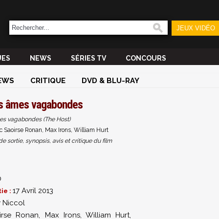
JEUX VIDÉO
UES
NEWS
SÉRIES TV
CONCOURS
EWS
CRITIQUE
DVD & BLU-RAY
s âmes vagabondes
es vagabondes (The Host)
 Saoirse Ronan, Max Irons, William Hurt
sortie, synopsis, avis et critique du film
0
17 Avril 2013
ie :
 Niccol
irse Ronan
,
Max Irons
,
William Hurt
,