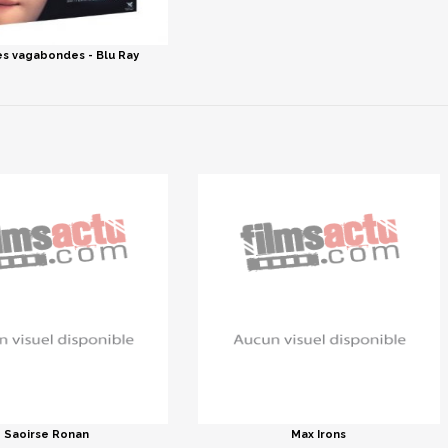
s vagabondes - Blu Ray
Saoirse Ronan
Max Irons