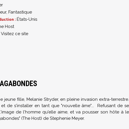
er
eur
,
Fantastique
États-Unis
duction :
he Host
Visitez ce site
:
 VAGABONDES
 jeune fille, Melanie Stryder, en pleine invasion extra-terrestre
et de s'installer en tant que "nouvelle âme"... Refusant de se
 l'image de l'homme qu'elle aime, et va pousser son hôte à le
gabondes" (The Host) de Stephenie Meyer.