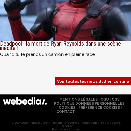
Deadpool : la mort de Ryan Reynolds dans une scène
inédite !
Quand tu te prends un camion en pleine face...
Voir toutes les news dvd en continu
MENTIONS LÉGALES
|
CGU
|
CGV
|
POLITIQUE DONNÉES PERSONNELLES
|
COOKIES
|
PRÉFÉRENCE COOKIES
|
CONTACT
© 2007-2026 Filmsactu .com. Tous droits réservés. Reproduction interdite sans
autorisation.
Réalisation Vitalyn