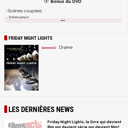
Bonus du DVD
-Scènes coupées
- Interviews
- Commentaires audio
- Galerie Photos
- Musique de la série composé par WG Snuffy Walden
FRIDAY NIGHT LIGHTS
: Drame
Genre(s)
LES DERNIÈRES NEWS
Friday Night Lights, le livre qui devient
film qui devient série qui devient film?