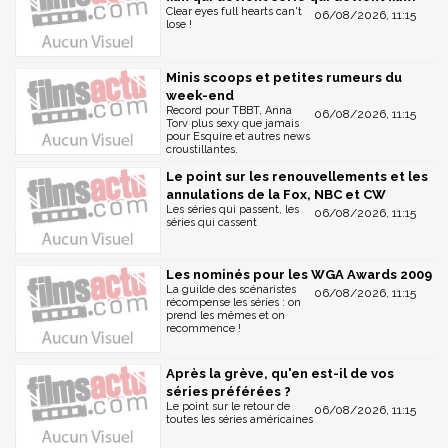
Clear eyes full hearts can't
06/08/2026, 11:15
lose !
Minis scoops et petites rumeurs du
week-end
Record pour TBBT, Anna
06/08/2026, 11:15
Torv plus sexy que jamais
pour Esquire et autres news
croustillantes.
Le point sur les renouvellements et les
annulations de la Fox, NBC et CW
Les séries qui passent, les
06/08/2026, 11:15
séries qui cassent
Les nominés pour les WGA Awards 2009
La guilde des scénaristes
06/08/2026, 11:15
récompense les séries : on
prend les mêmes et on
recommence !
Après la grève, qu'en est-il de vos
séries préférées ?
Le point sur le retour de
06/08/2026, 11:15
toutes les séries américaines