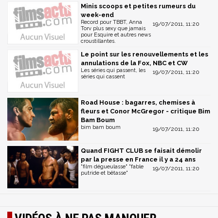
Minis scoops et petites rumeurs du
week-end
Record pour TBBT, Anna
19/07/2011, 11:20
Torv plus sexy que jamais
pour Esquire et autres news
croustillantes.
Le point sur les renouvellements et les
annulations de la Fox, NBC et CW
Les séries qui passent, les
19/07/2011, 11:20
séries qui cassent
Road House : bagarres, chemises à
fleurs et Conor McGregor - critique Bim
Bam Boum
bim bam boum
19/07/2011, 11:20
Quand FIGHT CLUB se faisait démolir
par la presse en France il y a 24 ans
"film dégueulasse" "fable
19/07/2011, 11:20
putride et bêtasse"