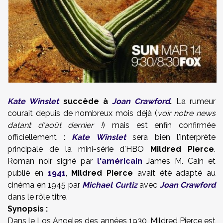
Kate Winslet
succède à
Joan Crawford
.
La rumeur
courait depuis de nombreux mois déjà (
voir notre news
datant d'août dernier !
) mais est enfin confirmée
officiellement :
Kate Winslet
sera bien l'interprète
principale de la mini-série d'HBO
Mildred Pierce
.
Roman noir signé par
l'américain
James M. Cain et
publié en
1941
,
Mildred Pierce
avait été adapté au
cinéma en 1945 par
Michael Curtiz
avec
Joan Crawford
dans le rôle titre.
Synopsis :
Dans le Los Angeles des années 1930, Mildred Pierce est