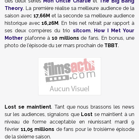
des deux séries
Mon Oncle Charlie
et
The Big Bang
Theory
. La première réalise sa meilleure audience de la
saison avec
17,66M
et la seconde sa meilleure audience
historique avec
16,26M
. En très net retrait par rapport à
ses deux compères du trio
sitcom
,
How I Met Your
Mother
plafonne à
10 millions
de fans. En bonus, une
photo de l'épisode du 1er mars prochain de
TBBT
.
Lost se maintient
. Tant que nous brassons les news
sur les audiences, signalons que
Lost
se maintient à un
niveau de forme acceptable en réunissant mardi 9
février
11,05 millions
de fans pour le troisième épisode
de la sixième saison.