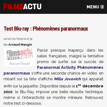
Test Blu-ray : Phénomènes paranormaux
Le 10/12/2010 à 17:31
Arnaud Mangin
Par
Passé presque inaperçu dans les
salles françaises, malgré la tentative
promo de surfer sur le succès de
Paranormal Activity
,
Phénomènes
paranormaux
s'offre une seconde chance en vidéo, en
misant sur sa tête d'affiche
Milla Jovovich
qui apparaît
er
enfin sur la jaquette. Disponible depuis le
1
décembre
2010
, le Blu-Ray impose une belle réussite technique,
même si l'interactivité se montre mineure. Retrouvez
notre test ci-dessous.