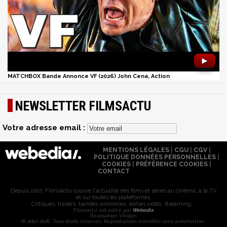
►
MATCHBOX Bande Annonce VF (2026) John Cena, Action
NEWSLETTER FILMSACTU
Votre adresse email :
MENTIONS LÉGALES
|
CGU
|
CGV
|
POLITIQUE DONNÉES PERSONNELLES
|
COOKIES
|
PRÉFÉRENCE COOKIES
|
CONTACT
Depuis 2007, FilmsActu couvre l'actualité des films et séries au cinéma, à la TV
et sur toutes les plateformes.
Critiques, trailers, bandes-annonces, sorties vidéo, streaming...
Filmsactu est édité par
Webedia
Réalisation Vitalyn
© 2007-2026 Tous droits réservés. Reproduction interdite sans autorisation.