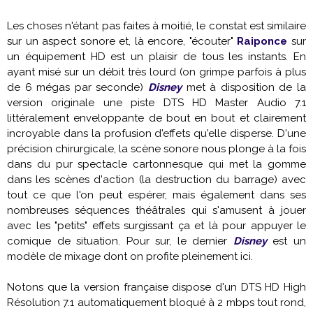
Les choses n'étant pas faites à moitié, le constat est similaire
sur un aspect sonore et, là encore, "écouter"
Raiponce
sur
un équipement HD est un plaisir de tous les instants. En
ayant misé sur un débit très lourd (on grimpe parfois à plus
de 6 mégas par seconde)
Disney
met à disposition de la
version originale une piste DTS HD Master Audio 7.1
littéralement enveloppante de bout en bout et clairement
incroyable dans la profusion d'effets qu'elle disperse. D'une
précision chirurgicale, la scène sonore nous plonge à la fois
dans du pur spectacle cartonnesque qui met la gomme
dans les scènes d'action (la destruction du barrage) avec
tout ce que l'on peut espérer, mais également dans ses
nombreuses séquences théâtrales qui s'amusent à jouer
avec les "petits" effets surgissant ça et là pour appuyer le
comique de situation. Pour sur, le dernier
Disney
est un
modèle de mixage dont on profite pleinement ici.
Notons que la version française dispose d'un DTS HD High
Résolution 7.1 automatiquement bloqué à 2 mbps tout rond,