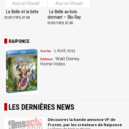
La Belle et la bête
La Belle au bois
dormant – Blu-Ray
01/01/1970, 01:00
01/01/1970, 01:00
RAIPONCE
: 1 Avril 2011
Sortie
: Walt Disney
Éditeur
Home Video
LES DERNIÈRES NEWS
Découvrez la bande annonce VF de
Frozen, par les créateurs de Raiponce