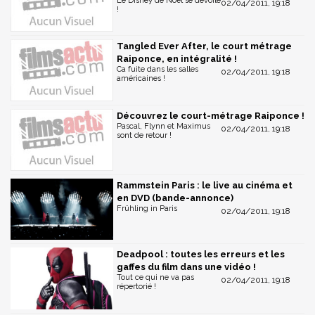
Le Disney de Noël se dévoile
02/04/2011, 19:18
!
Tangled Ever After, le court métrage
Raiponce, en intégralité !
Ca fuite dans les salles
02/04/2011, 19:18
américaines !
Découvrez le court-métrage Raiponce !
Pascal, Flynn et Maximus
02/04/2011, 19:18
sont de retour !
Rammstein Paris : le live au cinéma et
en DVD (bande-annonce)
Frühling in Paris
02/04/2011, 19:18
Deadpool : toutes les erreurs et les
gaffes du film dans une vidéo !
Tout ce qui ne va pas
02/04/2011, 19:18
répertorié !