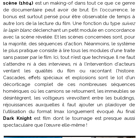
scène (1h04)
est un making-of dans tout ce que ce genre
de documentaire peut avoir de brut. En l'occurrence, le
bonus est surtout pensé pour être observable de temps à
autre lors de la lecture du film. Une fonction du type
suivez
le lapin blanc
déclenchant un petit module en concordance
avec la scène révelée. Et les scènes concernées sont, pour
la majorité, des séquences d'action. Néanmoins, le système
le plus pratique consiste à lire tous les modules d'une traite
sans passer par le film. Ici, tout n'est que technique. Il ne faut
s'attendre ni à des interviews, ni à l'intervention d'acteurs
ventant les qualités du film ou racontant l'histoire.
Cascades, effets spéciaux et explosions sont le lot d'un
décorticage complet de ces nombreuses séquences
homériques où les camions se retournent, les immeubles se
désintègrent, les voltigeurs virevoltent entre les buildings,
réjouissances auxquelles il faut ajouter un plaidoyer de
l'utilisation du format Imax longuement évoqué. Au final
Dark Knight
est film dont le tournage est presque aussi
spectaculaire que l'œuvre elle-même !