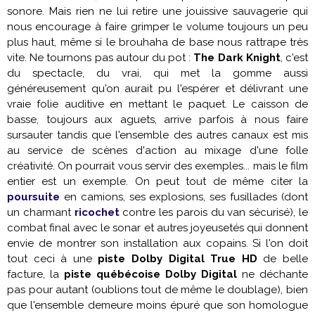
sonore. Mais rien ne lui retire une jouissive sauvagerie qui
nous encourage à faire grimper le volume toujours un peu
plus haut, même si le brouhaha de base nous rattrape très
vite. Ne tournons pas autour du pot :
The Dark Knight
, c'est
du spectacle, du vrai, qui met la gomme aussi
généreusement qu'on aurait pu l'espérer et délivrant une
vraie folie auditive en mettant le paquet. Le caisson de
basse, toujours aux aguets, arrive parfois à nous faire
sursauter tandis que l'ensemble des autres canaux est mis
au service de scènes d'action au mixage d'une folle
créativité. On pourrait vous servir des exemples... mais le film
entier est un exemple. On peut tout de même citer la
poursuite
en camions, ses explosions, ses fusillades (dont
un charmant
ricochet
contre les parois du van sécurisé), le
combat final avec le sonar et autres joyeusetés qui donnent
envie de montrer son installation aux copains. Si l'on doit
tout ceci à une
piste Dolby Digital True HD
de belle
facture, la
piste québécoise Dolby Digital
ne déchante
pas pour autant (oublions tout de même le doublage), bien
que l'ensemble demeure moins épuré que son homologue