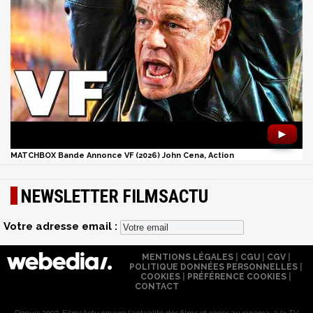
►
MATCHBOX Bande Annonce VF (2026) John Cena, Action
NEWSLETTER FILMSACTU
Votre adresse email :
MENTIONS LÉGALES
|
CGU
|
CGV
|
POLITIQUE DONNÉES PERSONNELLES
|
COOKIES
|
PRÉFÉRENCE COOKIES
|
CONTACT