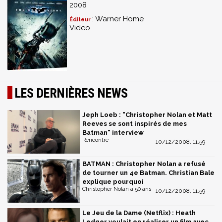
2008
: Warner Home
Éditeur
Video
LES DERNIÈRES NEWS
Jeph Loeb : "Christopher Nolan et Matt
Reeves se sont inspirés de mes
Batman" interview
Rencontre
10/12/2008, 11:59
BATMAN : Christopher Nolan a refusé
de tourner un 4e Batman. Christian Bale
explique pourquoi
Christopher Nolan a 50 ans
10/12/2008, 11:59
Le Jeu de la Dame (Netflix) : Heath
Ledger voulait en réaliser un film avec