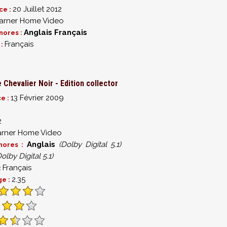
20 Juillet 2012
ce :
rner Home Video
Anglais
Français
nores :
Français
 :
 Chevalier Noir - Edition collector
13 Février 2009
ce :
2
rner Home Video
Anglais
(Dolby Digital 5.1)
nores :
Dolby Digital 5.1)
Français
:
2.35
ge :