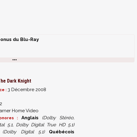
onus du Blu-Ray
ristopher Nolan et son équipe dévoilent les secrets de
ST)
he Dark Knight
3 Décembre 2008
ce :
s du film (HD - 45'59" - VOST)
2
rner Home Video
r Noir" : analyse de la psychologie de Bruce/Batman (HD -
Anglais
(Dolby Stéréo,
sonores :
tal 5.1, Dolby Digital True HD 5.1)
(Dolby Digital 5.1)
Québécois
am (HD - 42'41" - VOST)