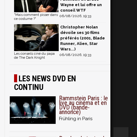
Wayne et lui offre un
conseil WTF
"Mais comment pisser dans
06/08/2026, 19:33
ce costume ?"
Christopher Nolan
dévoile ses 30 films
préférés (2001, Blade
Runner, Alien, Star
Wars...)
Les conseils ciné du papa
06/08/2026, 19:33
de The Dark Knight
LES NEWS DVD EN
CONTINU
Rammstein Paris : le
live au cinéma et en
DVD (bande-
annonce)
Frühling in Paris