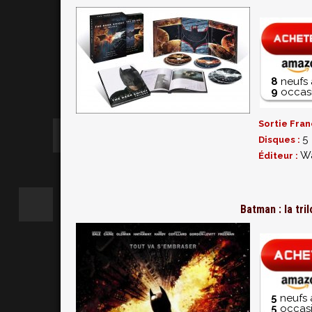
8
neufs 
9
occasi
Sortie Fran
5
Disques :
Wa
Éditeur :
Batman : la tri
5
neufs 
5
occasi