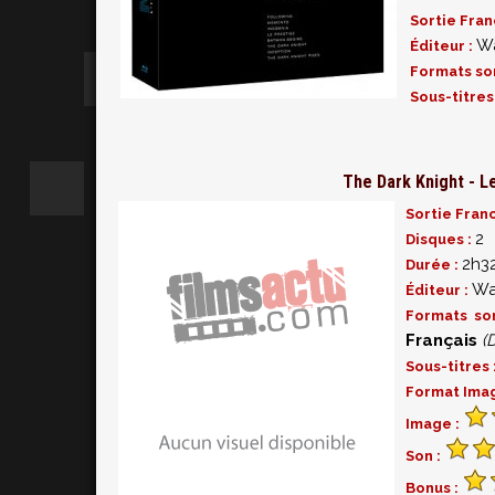
Sortie Fran
Wa
Éditeur :
Formats so
Sous-titres
The Dark Knight - Le
Sortie Fran
2
Disques :
2h3
Durée :
Wa
Éditeur :
Formats so
Français
(
Sous-titres 
Format Ima
Image :
Son :
Bonus :