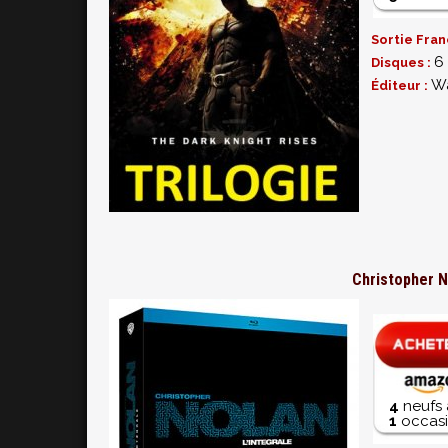
Sortie Fran
6
Disques :
Wa
Éditeur :
Christopher No
4
neufs 
1
occasi