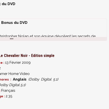
st du DVD
Bonus du DVD
ristopher Nolan et son équipe dévoilent les secrets de
x (format 1.43) :
e Chevalier Noir - Edition simple
13 Février 2009
ce :
2
rner Home Video
Anglais
(Dolby Digital 5.1)
nores :
Dolby Digital 5.1)
isé de Gotham
Français
:
2.35
ge :