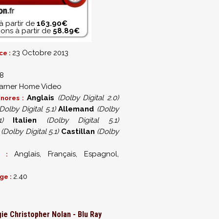
à partir de
163.90€
ons à partir de
58.89€
23 Octobre 2013
ce :
8
rner Home Video
Anglais
(Dolby Digital 2.0)
onores :
Dolby Digital 5.1)
Allemand
(Dolby
)
Italien
(Dolby Digital 5.1)
(Dolby Digital 5.1)
Castillan
(Dolby
Anglais, Français, Espagnol,
es :
2.40
ge :
ogie Christopher Nolan - Blu Ray