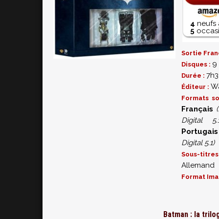
4
neufs 
5
occasi
Sortie Fran
9
Disques :
7h3
Durée :
Wa
Éditeur :
Formats s
Français
(
Digital 5.1
Portugais
Digital 5.1)
Sous-titr
Allemand
Format Ima
Batman : la tril