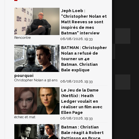
Jeph Loeb :
"Christopher Nolan et
Matt Reeves se sont
inspirés de mes
Batman" interview
Rencontre
06/08/2026, 19:33
BATMAN : Christopher
Nolan a refusé de
tourner un 4e
Batman. Christian
Bale explique
pourquoi
Christopher Nolan a 50 ans
06/08/2026, 19:33
Le Jeu de la Dame
(Netflix) : Heath
Ledger voulait en
réaliser un film avec
Ellen Page
échec et mat
06/08/2026, 19:33
Batman : Christian
Bale réagit à Robert
Pattinson en Bruce