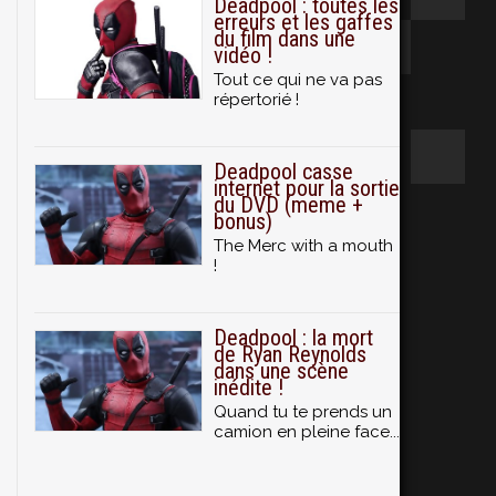
Deadpool : toutes les
erreurs et les gaffes
du film dans une
vidéo !
Tout ce qui ne va pas
répertorié !
Deadpool casse
internet pour la sortie
du DVD (meme +
bonus)
The Merc with a mouth
!
Deadpool : la mort
de Ryan Reynolds
dans une scène
inédite !
Quand tu te prends un
camion en pleine face...