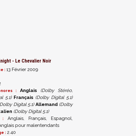
night - Le Chevalier Noir
13 Février 2009
ce :
2
Anglais
(Dolby Stéréo,
onores :
l 5.1)
Français
(Dolby Digital 5.1)
(Dolby Digital 5.1)
Allemand
(Dolby
talien
(Dolby Digital 5.1)
Anglais, Français, Espagnol,
es :
Anglais pour malentendants
2.40
ge :