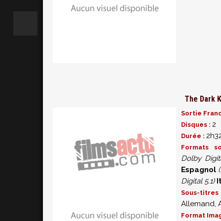
- l'art de l'affiche
- photos du plateau
Bandes-annonces et spots TV
The Dark K
Sortie Fran
2
Disques :
2h3
Durée :
Formats s
Dolby Digita
Espagnol
Digital 5.1)
I
Sous-titr
Allemand, 
Format Ima