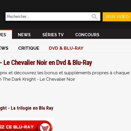
JEUX VIDÉO
UES
NEWS
SÉRIES TV
CONCOURS
EWS
CRITIQUE
DVD & BLU-RAY
- Le Chevalier Noir en Dvd & Blu-Ray
ur prix et découvrez les bonus et suppléments propres à chaque
n The Dark Knight - Le Chevalier Noir
ht - La trilogie en Blu Ray